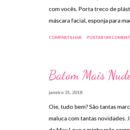
e
n
com vocês. Porta treco de plásti
s
máscara facial, esponja para m
COMPARTILHAR
POSTAR UM COMENT
Batom Mais Nude
janeiro 31, 2018
Oie, tudo bem? São tantas marc
maluca com tantas novidades. J
da Max Love e minha mãe compr