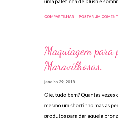
uma paletinha de blush e sombr
marca nova de make e com prec
COMPARTILHAR
POSTAR UM COMENT
que ela me surpreendeu. Tem bl
sombras que também funcionam 
prática . Boa qualidade, duraçã
Maquiagem para p
Maravilhosas.
janeiro 29, 2018
Oie, tudo bem? Quantas vezes q
mesmo um shortinho mas as per
produtos para dar aquela bronz