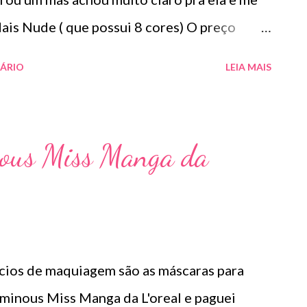
Mais Nude ( que possui 8 cores) O preço
e a cor do batom é identificada na tampa.
ÁRIO
LEIA MAIS
ção , ela apaga bem os lábios e é aquele
rsonalidade para encarar. Além disso precisa
s lábios uniformes. Não resseca os lábios e
ous Miss Manga da
a perfeito para fazer degradê. Gostei do
a em outra cor.
cios de maquiagem são as máscaras para
uminous Miss Manga da L'oreal e paguei