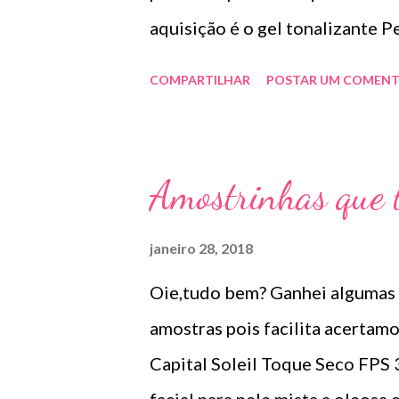
aquisição é o gel tonalizante P
,em torno de R$70,00. Mas tem
COMPARTILHAR
POSTAR UM COMENT
apenas quando quero um glow na
todos os tons de pele . Remove
Amostrinhas que t
janeiro 28, 2018
Oie,tudo bem? Ganhei algumas 
amostras pois facilita acertam
Capital Soleil Toque Seco FPS 