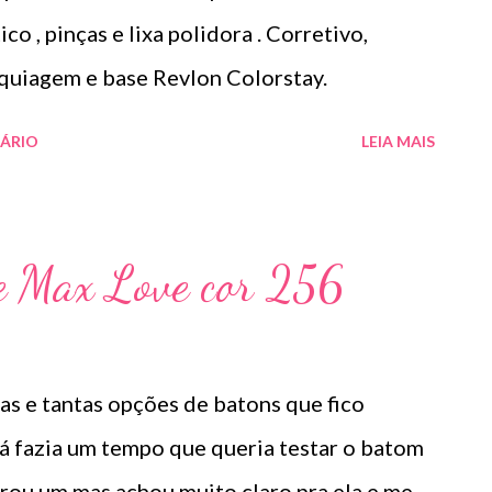
co , pinças e lixa polidora . Corretivo,
aquiagem e base Revlon Colorstay.
ÁRIO
LEIA MAIS
 Max Love cor 256
as e tantas opções de batons que fico
á fazia um tempo que queria testar o batom
ou um mas achou muito claro pra ela e me