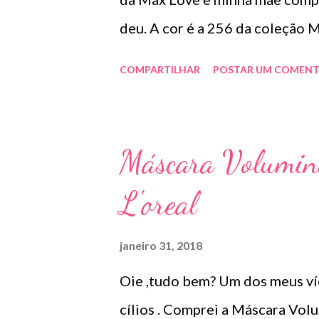
deu. A cor é a 256 da coleção 
R$10,00 O que mais gostei é qu
COMPARTILHAR
POSTAR UM COMENT
Por ser a cor mais clara da cole
batom que precisa ter muita pe
aplicar com jeito para deixar o
Máscara Volumin
tem boa duração . Achei que fic
L'oreal
produto mas acho que comprari
janeiro 31, 2018
Oie ,tudo bem? Um dos meus ví
cílios . Comprei a Máscara Vol