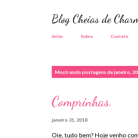
Blog Cheias de Charm
Início
Sobre
Contato
P
Mostrando postagens de janeiro, 2
o
s
Comprinhas.
t
a
janeiro 31, 2018
g
Oie, tudo bem? Hoje venho com