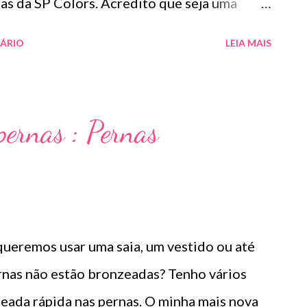
as da SP Colors. Acredito que seja uma
inho bem amigo . Paguei R$15,90. E sabem
ÁRIO
LEIA MAIS
ush , um inclusive serve para contorno. Tem
como iluminador. Ou seja, super versátil e
o e pigmentação.
ernas : Pernas
ueremos usar uma saia, um vestido ou até
nas não estão bronzeadas? Tenho vários
eada rápida nas pernas. O minha mais nova