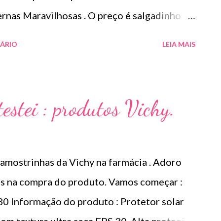
ernas Maravilhosas . O preço é salgadinho
 bom rendimento e não uso todos os dias,
ÁRIO
LEIA MAIS
s pernas. Não macha a roupa , se adapta a
 no banho.
estei : produtos Vichy.
amostrinhas da Vichy na farmácia . Adoro
os na compra do produto. Vamos começar :
30 Informação do produto : Protetor solar