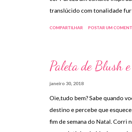
translúcido com tonalidade fur
unhas , já que com a projeção 
COMPARTILHAR
POSTAR UM COMENT
e delicado. Pode ser aplicado 
Disponível em 06 cores ( pureza
Paleta de Blush 
janeiro 30, 2018
Oie,tudo bem? Sabe quando você
destino e percebe que esquece
fim de semana do Natal. Corri n