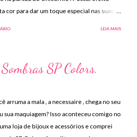
ta cor para dar um toque especial nas suas
da luz mudará seu tom. Achei muito charmoso
ÁRIO
LEIA MAIS
sobre esmaltes cremosos. Paguei R$4,90.
, doce, encanto, amor, mágica, fantasia).
e Sombras SP Colors.
 arruma a mala , a necessaire , chega no seu
u sua maquiagem? Isso aconteceu comigo no
uma loja de bijoux e acessórios e comprei