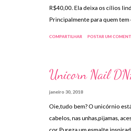
R$40,00. Ela deixa os cílios l
Principalmente para quem tem 
e o que mais gostei foi que ela
COMPARTILHAR
POSTAR UM COMENT
Unicorn Nail DN
janeiro 30, 2018
Oie,tudo bem? O unicórnio está 
cabelos, nas unhas,pijamas, ace
cor Pureza um esmalte inspirad