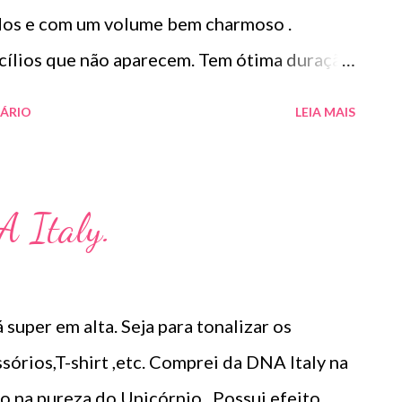
indos e com um volume bem charmoso .
cílios que não aparecem. Tem ótima duração
 não borrou.
ÁRIO
LEIA MAIS
A Italy.
super em alta. Seja para tonalizar os
ssórios,T-shirt ,etc. Comprei da DNA Italy na
o na pureza do Unicórnio . Possui efeito