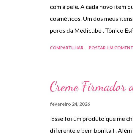
com a pele. A cada novo item 
cosméticos. Um dos meus itens 
poros da Medicube . Tônico Esf
tipos de pele incluindo as mais
COMPARTILHAR
POSTAR UM COMENT
pele , tratamento de poros dil
Combina hidratação e cuidado 
Water que controlar o excesso
Creme Firmador 
impecável. Após 2 semanas, mel
oleosidade em 13,56%, esfolia
fevereiro 24, 2026
poros em 30,6% (os resultados 
Esse foi um produto que me ch
Sem álcool e suave: Aumenta a e
diferente e bem bonita ) . Alé