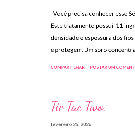
preocupar ― até que a polícia 
Você precisa conhecer esse Sér
para falar com o antigo propriet
Este tratamento possui 11 ing
TESTEMUNHA ... Rose está em 
densidade e espessura dos fios
de Al...
e protegem. Um soro concentra
para promover a aparência de cí
COMPARTILHAR
POSTAR UM COMENT
saudáveis. Ingredientes Destac
combinação com Extrato de Flo
e espessura do cabelo. - Biotin
Tic Tac Two.
densidade e espessura do cabel
Camellia Sinensis, Extrato de 
fevereiro 25, 2026
Suporta densidade e espessura 