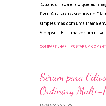
Quando nada era o que eu imagi
livro A casa dos sonhos de Cla
simples mas com uma trama envo
Sinopse : Era uma vez um casal
tão desejado “felizes para sem
COMPARTILHAR
POSTAR UM COMENT
prestes a mudar o rumo de suas
seu namorado Tom se mudam para
Ela está grávida e o casal logo 
Sérum para Cílio
bebê. Até que Saffron encontra
Ordinary Multi-P
sua casa. A INVESTIGAÇÃO ... A
enterrados há pelo menos trint
fevereiro 26, 2026