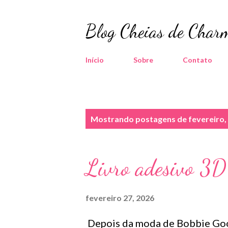
Blog Cheias de Charm
Início
Sobre
Contato
P
Mostrando postagens de fevereiro,
o
s
Livro adesivo 3D 
t
a
fevereiro 27, 2026
g
Depois da moda de Bobbie Good