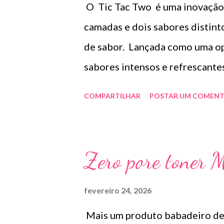
O Tic Tac Two é uma inovação 
aplicar duas vezes ao dia . O apl
camadas e dois sabores distint
aplicação . Estou usando há al
de sabor. Lançada como uma op
grande melhora no crescimento 
sabores intensos e refrescant
Suave. Fazia um tempão que nã
COMPARTILHAR
POSTAR UM COMENT
delicinha . Preço R$13,00.
Zero pore toner M
fevereiro 24, 2026
Mais um produto babadeiro de 