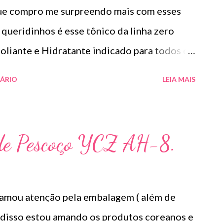
que compro me surpreendo mais com esses
queridinhos é esse tônico da linha zero
oliante e Hidratante indicado para todos os
 sensíveis. Indicado para textura irregular da
ÁRIO
LEIA MAIS
atados e oleosidade. Sua Fórmula 2 em 1
com os poros com a Fórmula Pore Laser
 de oleosidade e promover uma pele
de Pescoço YCZ AH-8.
hora a hidratação da pele em 21,7%, reduz a
 a pele morta em 56% e diminui o volume dos
podem variar) segundo estudos clínicos.
amou atenção pela embalagem ( além de
lasticidade (+32,2%), a textura (+7,8%) e a
m disso estou amando os produtos coreanos e