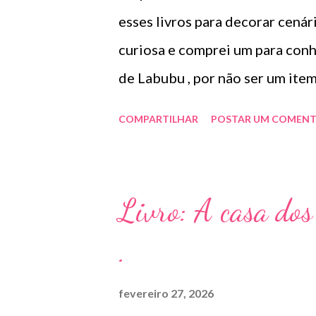
e
n
esses livros para decorar cenári
s
curiosa e comprei um para conh
de Labubu , por não ser um ite
solicitar a troca . O livro é peq
COMPARTILHAR
POSTAR UM COMENT
pinça de precisão ( que é péssi
ajuda , então , optei por uma c
opção para relaxar a mente . P
Livro: A casa dos
.
fevereiro 27, 2026