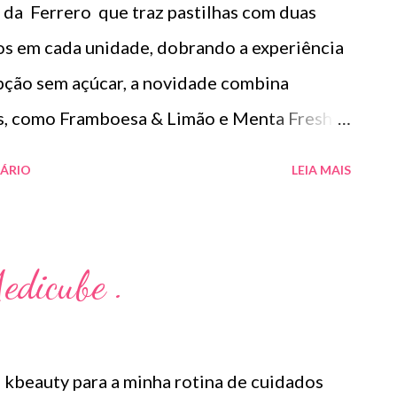
da Ferrero que traz pastilhas com duas
icador é fino e preciso o que facilita a
os em cada unidade, dobrando a experiência
gumas semanas e no momento ainda não senti
ção sem açúcar, a novidade combina
dos fios mas notei qu...
es, como Framboesa & Limão e Menta Fresh &
o comprava Tic Tac mas esse ficou uma
ÁRIO
LEIA MAIS
edicube .
kbeauty para a minha rotina de cuidados