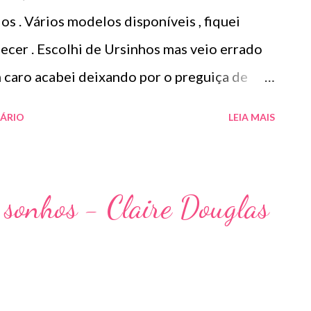
os . Vários modelos disponíveis , fiquei
ecer . Escolhi de Ursinhos mas veio errado
m caro acabei deixando por o preguiça de
ueno , vem 8 cartelas adesivas , 8 cenários e 1
ÁRIO
LEIA MAIS
ma ). Não precisa de pinça para colar mas
omum. Achei relaxante , divertido e ótima
reço R$21,90.
 sonhos - Claire Douglas