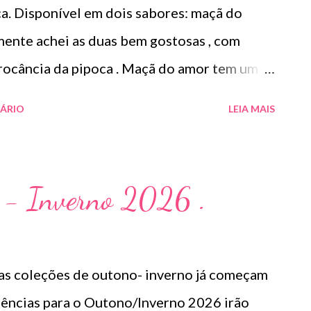
a. Disponível em dois sabores: maçã do
pele....
amente achei as duas bem gostosas , com
rocância da pipoca . Maçã do amor tem um
feito porque não gosto de nada muito doce )
ÁRIO
LEIA MAIS
maçã do amor mas bem suave . Cebola &
snack de cebola mas também muito delicado
reço R$18,90 cada .
 - Inverno 2026 .
as coleções de outono- inverno já começam
ndências para o Outono/Inverno 2026 irão