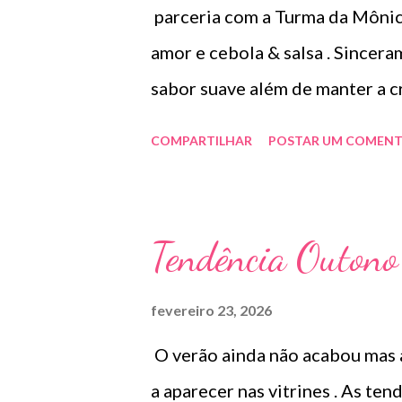
parceria com a Turma da Mônic
pescoço e uniformizar o tom da 
amor e cebola & salsa . Sincer
sabor suave além de manter a c
leve adocicado ( pra mim é per
COMPARTILHAR
POSTAR UM COMENT
e tem um gostinho que lembra 
salva tem aquele gostinho de 
o que deixa mais agradável . P
Tendência Outono
fevereiro 23, 2026
O verão ainda não acabou mas 
a aparecer nas vitrines . As te