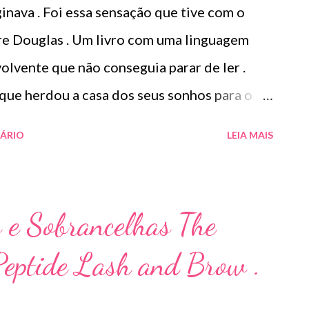
nava . Foi essa sensação que tive com o
ire Douglas . Um livro com uma linguagem
lvente que não conseguia parar de ler .
 que herdou a casa dos seus sonhos para o
pre”. Mas uma descoberta terrível está
ÁRIO
LEIA MAIS
 vidas. A DESCOBERTA ... Saffron Cutler e
 a tranquila rua Skelton Place, número 9.
inicia a reforma da casa para a chegada do
s e Sobrancelhas The
 restos mortais. Dois corpos enterrados em
eptide Lash and Brow .
 perícia indica que os corpos estão
a anos. Saffy não tem nada com que se