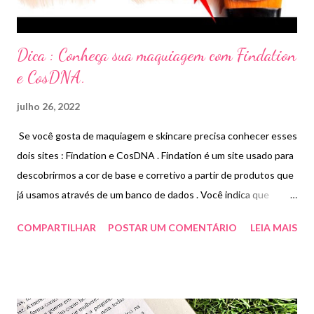
Dica : Conheça sua maquiagem com Findation
e CosDNA.
julho 26, 2022
Se você gosta de maquiagem e skincare precisa conhecer esses
dois sites : Findation e CosDNA . Findation é um site usado para
descobrirmos a cor de base e corretivo a partir de produtos que
já usamos através de um banco de dados . Você indica que
produto você usa ( base cor tal ) e o site te indica outras bases
COMPARTILHAR
POSTAR UM COMENTÁRIO
LEIA MAIS
de outras marcas correspondente com a sua cor ideal .
Disponível na plataforma produtos nacionais e importados. Dica
de ouro : inclua o máximo de itens para a pesquisa , assim o
resultado será mais preciso . Já o CosDNA te ajuda conhecer
melhor a fórmula dos produtos . Alguns produtos causam