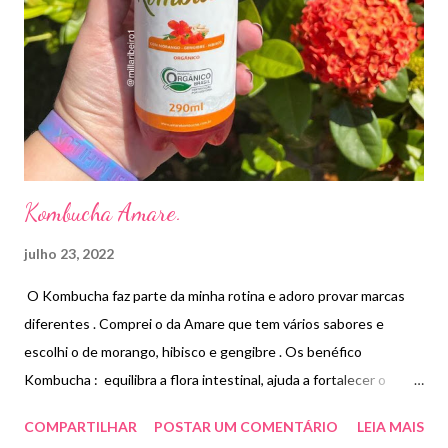
Kombucha Amare.
julho 23, 2022
O Kombucha faz parte da minha rotina e adoro provar marcas
diferentes . Comprei o da Amare que tem vários sabores e
escolhi o de morango, hibisco e gengibre . Os benéfico
Kombucha : equilibra a flora intestinal, ajuda a fortalecer o
sistema imunológico e melhora o funcionamento do intestino. A
COMPARTILHAR
POSTAR UM COMENTÁRIO
LEIA MAIS
Kombucha é uma bebida milenar obtida pela fermentação do