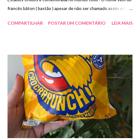
francês bâton ( bastão ) apesar de não ser chamado assim em
francês . “A sua origem remonta ao tempo dos egípcios quando
COMPARTILHAR
POSTAR UM COMENTÁRIO
LEIA MAIS
as mulheres tinham o costume de usarem pedras semi-
preciosas em torno dos olhos e dos lábios. Além do uso de
corantes para decorar os lábios .” O meu batom favorito da vida é
o faux da M.A.C ( esse é batom que acaba e eu compro
novamente). A cor é um pink malva suave com cobertura satin (
um batom mais cremoso que o matte e com toque acetinado). E
vocês ? Gostam de batom? Qual o seu favorito .