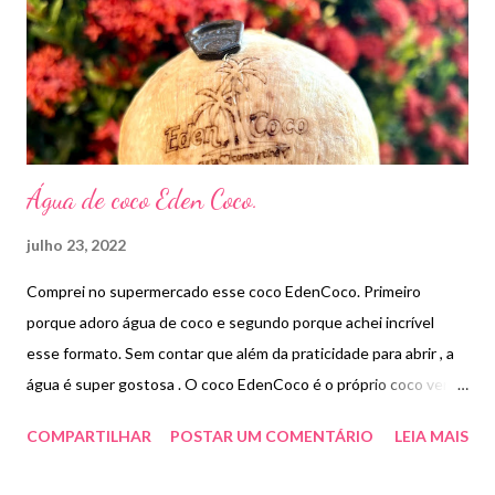
Água de coco Eden Coco.
julho 23, 2022
Comprei no supermercado esse coco EdenCoco. Primeiro
porque adoro água de coco e segundo porque achei incrível
esse formato. Sem contar que além da praticidade para abrir , a
água é super gostosa . O coco EdenCoco é o próprio coco verde
sem casca com um sistema de abertura que une o sabor da
COMPARTILHAR
POSTAR UM COMENTÁRIO
LEIA MAIS
natureza com a praticidade da tecnologia. É o coco 100%
Natural, sem qualquer conservante químico ou adição de