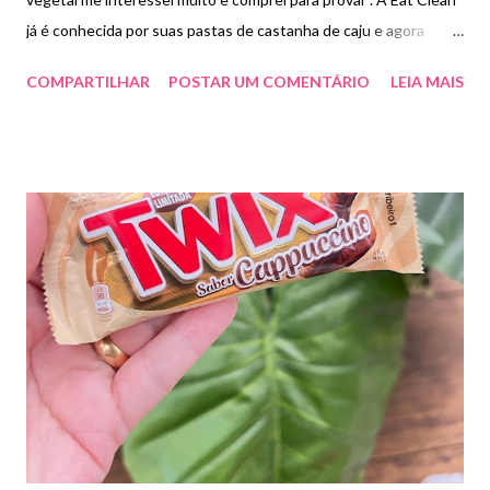
já é conhecida por suas pastas de castanha de caju e agora
lançou barra de proteína . A de cookies 'n' cream, é toda
COMPARTILHAR
POSTAR UM COMENTÁRIO
LEIA MAIS
polvilhada com pedaços de cookies e macia. Sem açúcar, glúten e
lactose! Não achei ruim só um pouco sem graça . Paguei
R$13,00. A união da pasta de castanha de caju, com a proteína
vegetal, resultou na linha de barrinhas proteicas, cremosas e
com um sabor surpreendente. Cada unidade contém 45g. Sem
açúcar, glúten, lactose e vegana! Ingredientes : Blend proteico
(proteína isolada de ervilha, proteína concentrada de arroz),
pasta de castanha de caju Eat Clean sabor chocolate belga,
cobertura sabor chocolate meio amargo, ganache sabor
chocolate ao leite de coco, maltitol, biscoito triturado sabor
cacau, goma acácia, tâmaras desidratadas, polidextrose, fibra
solúvel de mand...