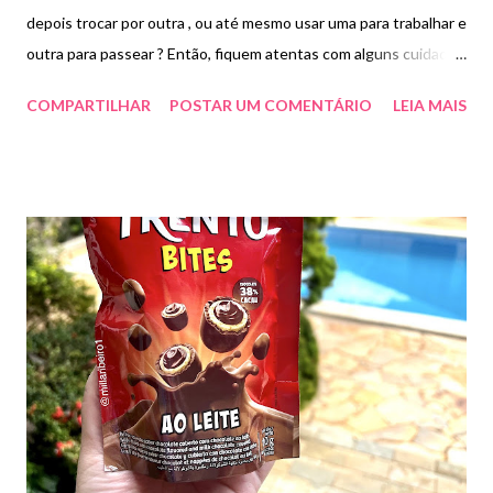
depois trocar por outra , ou até mesmo usar uma para trabalhar e
outra para passear ? Então, fiquem atentas com alguns cuidados
para proteger e ajudar na durabilidade . 👜 1- Sempre guarde a
COMPARTILHAR
POSTAR UM COMENTÁRIO
LEIA MAIS
bolsa vazia ; 👜 2- Higienize a bolsa antes de guarda-la ( eu uso
um pano macio úmido com água e sabonete de bebê, depois uso
um outro pano para secar, 👜 3- não pendure ou coloque outras
por cima para não deformar; 👜 4- Bolsas maiores pode-se
colocar saquinhos ou papel por dentro para fazer um
enchimento ; 👜 5- Guarde sempre dentro de um saco (de tnt ou
algodão/ muitas já até vêm com ele) assim evitamos poeira , 👜
6- Evite lugares úmidos para guardar, 👜 7- Se a bolsa for de
couro , eu uso hidratante ( corporal) para hidratar e durar mais .