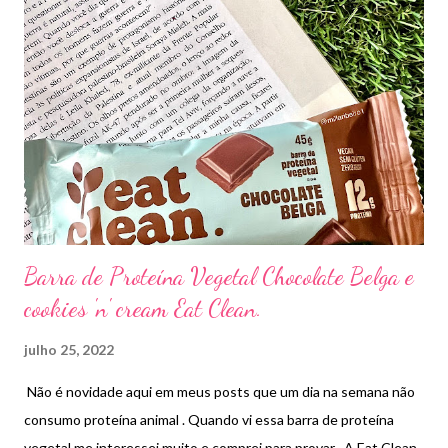
irritação e espinhas , nesse site através de um banco de dados
você terá acesso a lista de ingredientes da composição. Além
disso o CosDNA analisa os ingredientes por função e fornece
uma escala que vai de 0 a 5 sobre a probabilidade de irritação ou
ser comedogênico . Basta inserir na busca o nome do produto .
Barra de Proteína Vegetal Chocolate Belga e
cookies 'n' cream Eat Clean.
julho 25, 2022
Não é novidade aqui em meus posts que um dia na semana não
consumo proteína animal . Quando vi essa barra de proteína
vegetal me interessei muito e comprei para provar . A Eat Clean