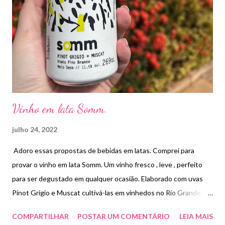
Vinho em lata Somm.
julho 24, 2022
Adoro essas propostas de bebidas em latas. Comprei para
provar o vinho em lata Somm. Um vinho fresco , leve , perfeito
para ser degustado em qualquer ocasião. Elaborado com uvas
Pinot Grigio e Muscat cultivá-las em vinhedos no Rio Grande do
Sul e no vale do São Francisco. Um produto vegano. Este vinho
COMPARTILHAR
POSTAR UM COMENTÁRIO
LEIA MAIS
apresenta coloração amarelo claro e tons esverdeados. Aroma