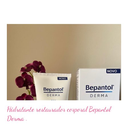
elegante e persistente de frutas brancas, pêra e damasco,
harmonizado com delicado aroma floral. Em boca é equilíbrado, e
tem acidez refrescante. Graduação Alcoólica 11,5%. Paguei
R$8,90.
Hidratante restaurador corporal Bepantol
Derma .