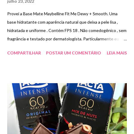
julho 23, 2022
Provei a Base Mate Maybelline Fit Me Dewy + Smooth. Uma
base hidratante com aparência natural que deixa a pele lisa ,
hidratada e uniforme . Contém FPS 18 . Não comedogênico , sem
fragrância e testado por dermatologista. Particularmente eu
prefiro base com efeito matte mas essa também é muito boa
COMPARTILHAR
POSTAR UM COMENTÁRIO
LEIA MAIS
deixa a pele mais “ glow”. Essa cor é a 220 um pouco mais escura
mas perfeita para o verão com a pele mais bronzeada. Base Mate
Maybelline Fit Me 220 Beige Natural : Para uma maquiagem de
base líquida de cobertura média de aparência natural, não
procure mais; Em 40 tons, você encontrará um ajuste para cada
tom de pele; Melhor para pele normal a oleosa; refina os poros
para um acabamento fosco de aparência natural Com base
Matte + Poreless.