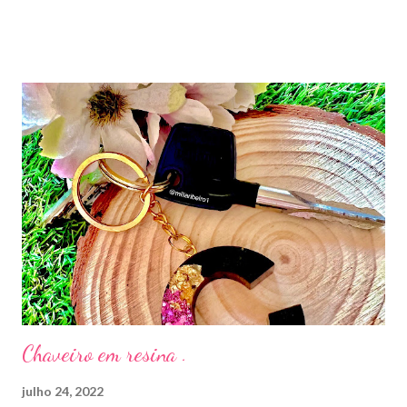
de pele . Feito com Esqualano derivado de Cana-de-Açúcar ,
Extrato de Limão-Cavia e Extrato de Casca de Salgueiro Branco.
Um produto vegano. Aplicar após a limpeza da pele . Esse tônico
deixa a pele limpinha , hidratada e viçosa. Estou adorando . Vale
cada centavo . Paguei R$148,00.
Chaveiro em resina .
julho 24, 2022