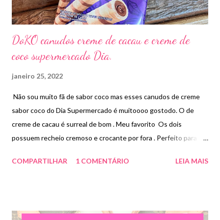
DoKO canudos creme de cacau e creme de
coco supermercado Dia.
janeiro 25, 2022
Não sou muito fã de sabor coco mas esses canudos de creme
sabor coco do Dia Supermercado é muitoooo gostodo. O de
creme de cacau é surreal de bom . Meu favorito Os dois
possuem recheio cremoso e crocante por fora . Perfeito para
consumir sozinho ou com sorvete . Paguei R$5,00 de coco na
COMPARTILHAR
1 COMENTÁRIO
LEIA MAIS
promoção e R$10,30 o de cacau .