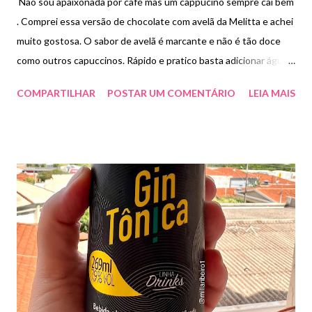
Não sou apaixonada por café mas um cappucino sempre cai bem
. Comprei essa versão de chocolate com avelã da Melitta e achei
muito gostosa. O sabor de avelã é marcante e não é tão doce
como outros capuccinos. Rápido e pratico basta adicionar água
fervente. Fica cremoso e muito saboroso . Paguei R$12,00.
COMPARTILHAR
POSTAR UM COMENTÁRIO
LEIA MAIS