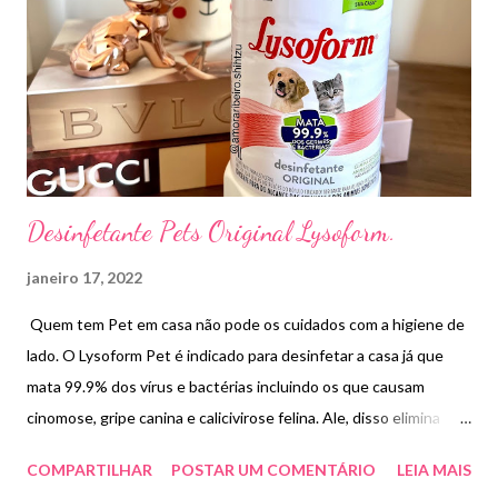
Desinfetante Pets Original Lysoform.
janeiro 17, 2022
Quem tem Pet em casa não pode os cuidados com a higiene de
lado. O Lysoform Pet é indicado para desinfetar a casa já que
mata 99.9% dos vírus e bactérias incluindo os que causam
cinomose, gripe canina e calicivirose felina. Ale, disso elimina
odores . Paguei R$10,50. Modo de usar .Aplique e deixe agir por,
COMPARTILHAR
POSTAR UM COMENTÁRIO
LEIA MAIS
no mínimo, 10 minutos. Retire o excesso e deixe secar.