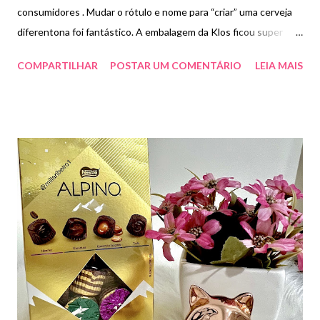
consumidores . Mudar o rótulo e nome para “criar” uma cerveja
diferentona foi fantástico. A embalagem da Klos ficou super
bonita e com cara de cerveja gringa . O conteúdo é a boa é
COMPARTILHAR
POSTAR UM COMENTÁRIO
LEIA MAIS
conhecida Skol. Quando lançada a campanha me cadastrei para
receber uma latinha . Finalmente chegou hoje . ( post para
maiores de 18 anos . Beba com moderação. )