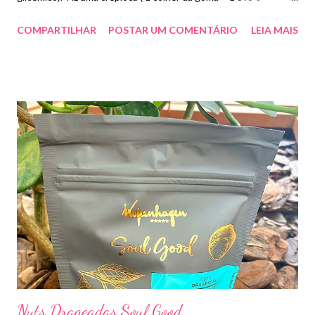
temperinhos). Sinceramente não sei o que aconteceu mas me
COMPARTILHAR
POSTAR UM COMENTÁRIO
LEIA MAIS
deu muito desconforto abdominal e cólica. Já tinha usado outra
tapioca de batata doce mas essa não rolou. Alguém provou e
gostou ?
Nuts Drageadas Soul Good.