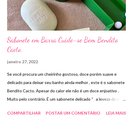
Sabonete em Barra Cuide-se Bem Bendito
Cacto.
janeiro 27, 2022
Se você procura um cheirinho gostoso, doce porém suave e
delicado para deixar seu banho ainda melhor , este é o sabonete
Bendito Cacto. Apesar do calor ele não é um doce enjoativo .
Muito pelo contrário. É um sabonete delicado “ a leveza da água
combinada com uma fragrância fresca, sensual e marcante. ”
COMPARTILHAR
POSTAR UM COMENTÁRIO
LEIA MAIS
Além disso , é um produto vegano com espuma cremosa e não
resseca a pele . Paguei R$15,90.