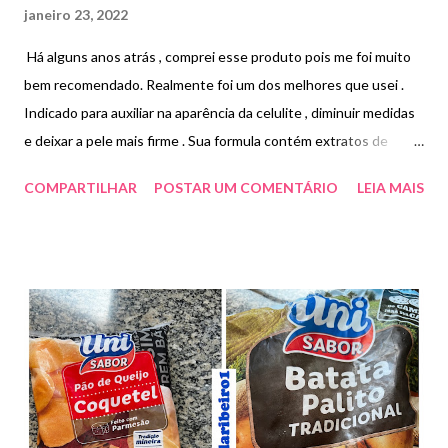
janeiro 23, 2022
Há alguns anos atrás , comprei esse produto pois me foi muito
bem recomendado. Realmente foi um dos melhores que usei .
Indicado para auxiliar na aparência da celulite , diminuir medidas
e deixar a pele mais firme . Sua formula contém extratos de
flores brancas de amendoeira e laranjeira. Infelizmente nunca
COMPARTILHAR
POSTAR UM COMENTÁRIO
LEIA MAIS
mais encontrei . Se alguém souber onde encontro , deixe nos
comentários.