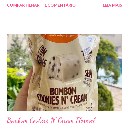
COMPARTILHAR
1 COMENTÁRIO
LEIA MAIS
pode ser adicionado a receitas doces e salgadas não pode ser
fervido . Apesar de não ter sabor achei a textura ruim de engolir .
Talvez para o meu paladar . Já na refeição deu super certo m
acrescentei misturando no purê de batata doce. Características
e benefícios Pó para o preparo de bebida para dietas com
restrição de sacarose, glicose, frutose e lactose, que contribui
para o atingimento das metas nutricionais. Rico em ômega-3 *
(DHA e EPA), Cálcio, Ferro, Cobre, Zinco, Selênio, Vitaminas A, D,
E, K e C. Com alto teor proteico - 18g de proteína por porção **
com leucina *** . Sem sabor (mais versátil – pode ser utilizado
em receitas doces e salgadas). Isento de glút...
Bombom Cookies N' Cream Flormel.