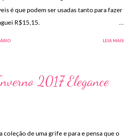
eis é que podem ser usadas tanto para fazer
er a make. Paguei R$15,15.
r a esponja seca e molhada :
ÁRIO
LEIA MAIS
nverno 2017 Elegance
a coleção de uma grife e para e pensa que o