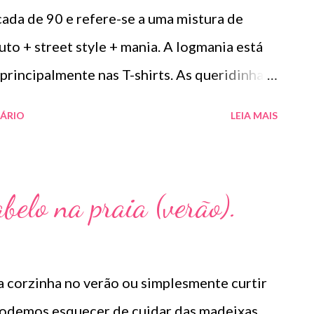
o ILOSONE TÓPICO SOLUÇÃO é apresentado
cada de 90 e refere-se a uma mistura de
os de 120 ml. USO PEDIÁTRICO E ADULTO.
to + street style + mania. A logmania está
tromicina base 20 mg Excipientes q.s....
 principalmente nas T-shirts. As queridinhas
 Gucci , Hermès ,Versace,Chanel, dentre
ÁRIO
LEIA MAIS
u estilo se jogue e arrase .
belo na praia (verão).
 corzinha no verão ou simplesmente curtir
 podemos esquecer de cuidar das madeixas