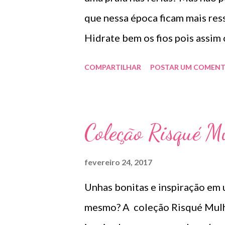
que nessa época ficam ma
Hidrate bem os fios pois assim 
escolha sempre produtos especí
COMPARTILHAR
POSTAR UM COMENT
sair do mar se possível enxágue 
casa uma garrafinha com água m
excesso de sal dos fios . 3- par
Coleção Risqué M
cerdas largas. 4- evite prender 
específicos para o verão, geral
fevereiro 24, 2017
Evite o uso de secador e chapin
Unhas bonitas e inspiração em 
protetor térmico. 7- tenha sem
mesmo? A coleção Risqué Mulher