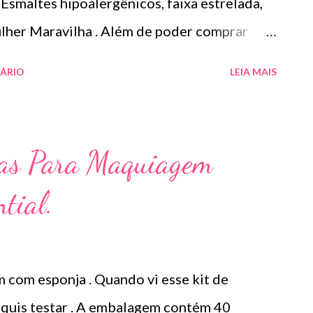
 Esmaltes hipoalergênicos, faixa estrelada,
lher Maravilha . Além de poder comprar
nte também teremos a opção do kit com 3
ÁRIO
LEIA MAIS
ua cor favorita e arrase!!!
 cores inspiradas na super-heroína
inos do mundo – a marca convida suas
tas Para Maquiagem
 poderes, deixando o mundo mais forte e
tial.
 com esponja . Quando vi esse kit de
quis testar . A embalagem contém 40