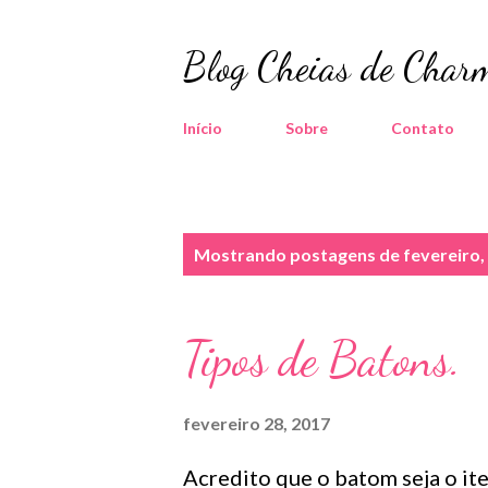
Blog Cheias de Charm
Início
Sobre
Contato
P
Mostrando postagens de fevereiro,
o
s
Tipos de Batons.
t
a
fevereiro 28, 2017
g
Acredito que o batom seja o i