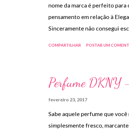
nome da marca é perfeito para 
pensamento em relação à Elegan
Sinceramente não consegui esco
lindaaaa essa coleção que o me
COMPARTILHAR
POSTAR UM COMENT
hehehe. Confiram algumas peças
http://eleganceplussi
..
Perfume DKNY - 
fevereiro 23, 2017
Sabe aquele perfume que você 
simplesmente fresco, marcante 