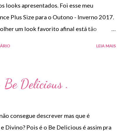
os looks apresentados. Foi esse meu
ce Plus Size para o Outono - Inverno 2017.
lher um look favorito afinal está tão
u desejo era ter tudo no meu armário
ÁRIO
LEIA MAIS
 da coleção e visitem o site :
ze.com.br/lookbook/collection/
.
Be Delicious .
não consegue descrever mas que é
e Divino? Pois é o Be Delicious é assim pra