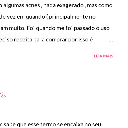
o algumas acnes , nada exagerado , mas como
quelados. Verniz: Deixa os lábios com brilho
de vez em quando ( principalmente no
m muito. Foi quando me foi passado o uso
reciso receita para comprar por isso é
dermatologista) O Ilosone é um antibiótico
LEIA MAIS
scrição médica .Ele age diretamente na acne
o R$27,90. Como eu uso: aplico uma pequena
ico sobre a acne ( geralmente uso a noite).
a.
ONE TÓPICO SOLUÇÃO (eritromicina) é um
 produzido por uma cepa de Streptomyces
apidamente sais com os ácidos. Forma
m sabe que esse termo se encaixa no seu