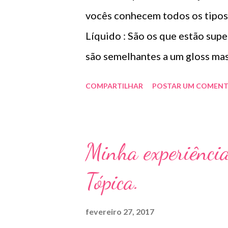
e
n
vocês conhecem todos os tipos
s
Líquido : São os que estão sup
são semelhantes a um gloss mas
Crayon: São aqueles que se par
COMPARTILHAR
POSTAR UM COMENT
na hora da aplicação podendo in
dos lábios. Bala: é o batom tra
para ele aparecer , pode ser us
Minha experiênci
a textura temos: Batom cremoso
Tópica.
fácil aplicação e deixa a sensa
queridinho do momento , possu
fevereiro 27, 2017
possuem brilho e deixam os láb