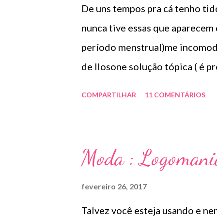
De uns tempos pra cá tenho tid
que não fique com os lábios cra
nunca tive essas que aparecem 
intenso por...
período menstrual)me incomoda
de Ilosone solução tópica ( é p
importante uma consulta com o 
COMPARTILHAR
11 COMENTÁRIOS
e por essa razão precisa de pre
tratando a inflamação. O preç
quantidade em um algodão e apl
Moda : Logomani
Informação do produto: ILOS
antibiótico de amplo espectro
fevereiro 26, 2017
erythraeus. É básico e forma r
Talvez você esteja usando e ne