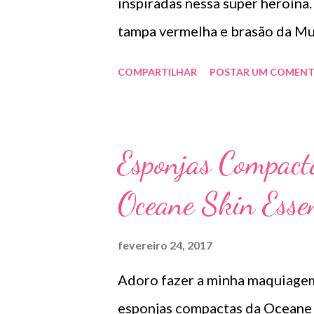
inspiradas nessa super heroína.
tampa vermelha e brasão da Mu
essas belezinhas individualme
COMPARTILHAR
POSTAR UM COMENT
esmaltes. Escolha s
Imagem Risqué “ Com seis
– um dos maiores ícones femin
Esponjas Compac
consumidoras a revelarem seus
Oceane Skin Essen
cheio de cor. ...
fevereiro 24, 2017
Adoro fazer a minha maquiagem
esponjas compactas da Oceane 