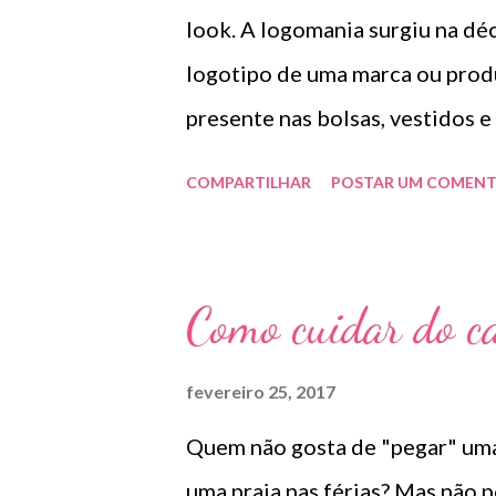
farmacêutica e Apresentaçã
look. A logomania surgiu na dé
sob a forma líquida em frasc
logotipo de uma marca ou produ
Composição Cada ml contém: Eri
presente nas bolsas, vestidos e
sãos as grifes Dior, Moschino,
COMPARTILHAR
POSTAR UM COMENT
outras. Se faz o se
Imagem Google
Como cuidar do ca
fevereiro 25, 2017
Quem não gosta de "pegar" uma
uma praia nas férias? Mas não