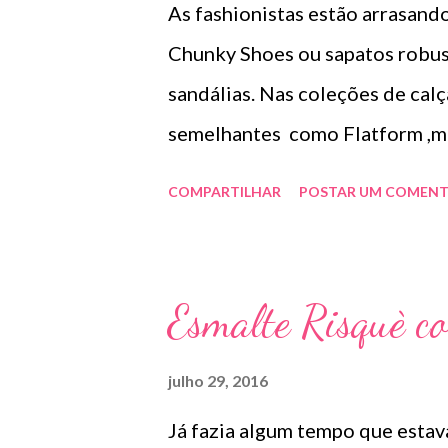
As fashionistas estão arrasand
elastina. Indicado para todos os
Chunky Shoes ou sapatos robust
Ascorbico) , estabilizada e mi
sandálias. Nas coleções de cal
na firmeza; 97% melhora...
semelhantes como Flatform ,ma
de compras da China . Na minha
COMPARTILHAR
POSTAR UM COMENT
estilo, de montar um look que s
gostamos e o que combina com 
fashion. Uma tendência direto 
Esmalte Risquè co
shorts, calç
Foto Goog...
julho 29, 2016
Já fazia algum tempo que esta