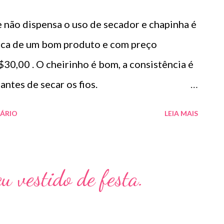
 não dispensa o uso de secador e chapinha é
ica de um bom produto e com preço
30,00 . O cheirinho é bom, a consistência é
a usar antes de secar os fios.
lação de alta performance, com o puro óleo
ÁRIO
LEIA MAIS
o intenso, maciez e proteção extra aos
o Link é um blend de aminoácidos de baixo
ratina, arginina e cisteína, elementos
u vestido de festa.
 cabelos, pois repara e fortalece os fios de
as prolongando o efeito liso, seja ele por