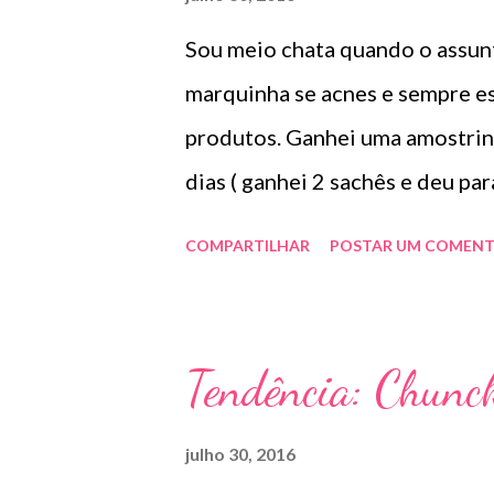
desespere, procure uma lavande
Sou meio chata quando o assunt
Como guardar: Se o seu vestid
marquinha se acnes e sempre e
bordados ou os de tule o ideal 
produtos. Ganhei uma amostrin
dias ( ganhei 2 sachês e deu pa
que eu compraria . Na minha op
COMPARTILHAR
POSTAR UM COMENT
seco depois porque a pele fic
vitamina C que acho maraa para
vitamina C pura (L-Ascorbico) ,
Tendência: Chunc
C 20 previne e trata o fotoenv
(finas e moderadas). Benefícios
julho 30, 2016
luminosidade da pele fotoenvel