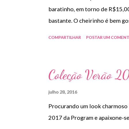
baratinho, em torno de R$15,0
bastante. O cheirinho é bem gos
pra mim não deixou o cabelo ol
COMPARTILHAR
POSTAR UM COMENT
também é um ótimo term
"Defrizzante Nazca Ravor Cryst
Cabelos mais lisos e soltos, pro
Coleção Verão 2
performance e proteção térmica
Ametista, para cabelos sensibi
julho 28, 2016
com queratina e óleo de abacat
Procurando um look charmoso e 
brilho, maciez, flexibilidade aos
2017 da Program e apaixone-se