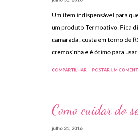
e
n
Um item indispensável para que
s
um produto Termoativo. Fica d
camarada , custa em torno de R$
cremosinha e é ótimo par
Informações do produto: Formu
COMPARTILHAR
POSTAR UM COMENT
de argan, que proporciona brilh
cabelos. O exclusivo ativo Nan
peso molecular, que contém que
Como cuidar do se
essenciais para o tratamento de
dentro pra fora. Sela as cutícul
julho 31, 2016