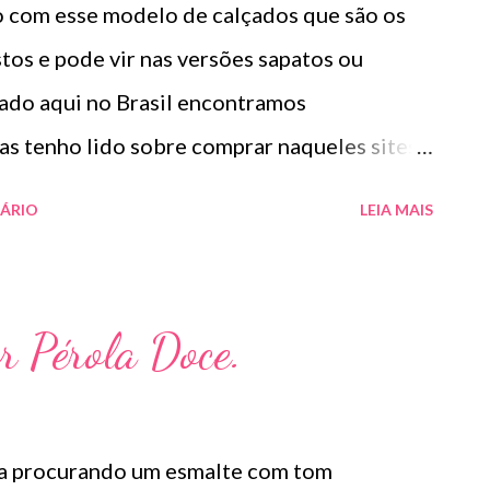
o com esse modelo de calçados que são os
 tipos de pele. Ativos: Vitamina C pura (L-
os e pode vir nas versões sapatos ou
cronizada a 20%. Resultados*: 97% melhora
çado aqui no Brasil encontramos
s tenho lido sobre comprar naqueles sites
 opinião ser bonito ou não é uma questão de
ÁRIO
LEIA MAIS
eja a sua cara , quando usamos o que
a nossa personalidade ficamos super
dos anos 90 e que fica super bacana com
r Pérola Doce.
as e jardineiras.
va procurando um esmalte com tom