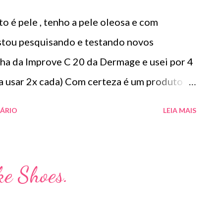
ria em até 48 horas para remover a mancha.
o é pele , tenho a pele oleosa e com
o for pesado assim como os de renda com
stou pesquisando e testando novos
é que seja guardado dobrados...
ha da Improve C 20 da Dermage e usei por 4
ra usar 2x cada) Com certeza é um produto
inião o que mais levo em conta é o toque
ÁRIO
LEIA MAIS
ou super macia e também porque tem
 a pele . Informação do produto: Com
 estabilizada e micronizada a 20%, o Improve
ke Shoes.
elhecimento cutâneo e atenua as rugas
: - Potente ação antioxidante; - Restaura a
hecida; - Estimula a síntese de colágeno e