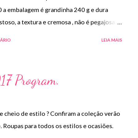
0 a embalagem é grandinha 240 g e dura
toso, a textura e cremosa , não é pegajosa é
eoso, além de ter diminuído muito o frizz
ÁRIO
LEIA MAIS
oativo. Informações do produto:
al Collection, (Ametista Força e Equilíbrio)
teção e flexibilidade aos fios. Garante alta
017 Program.
, Associado à força e ao equilíbrio da
lizados por processos químicos. Sua formula
e auxilia a reter a umidade proporcionando
cheio de estilo ? Confiram a coleção verão
 fios sensibilizados e danificados. ...
. Roupas para todos os estilos e ocasiões.