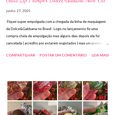
Gloss Lip Plumper Dolce&Gabbana Mint Oil.
junho 27, 2025
Fiquei super empolgada com a chegada da linha de maquiagem
da Dolce&Gabbana no Brasil . Logo no lançamento fiz uma
compra cheia de empolgação mas alguns dias depois ela foi
cancelada ( acredito por estarem esgotados ) mas um produto
eu garanti que foi o lip plumper . Ele é um gloss que dá volume
COMPARTILHAR
POSTAR UM COMENTÁRIO
LEIA MAIS
aos lábios além de oferecer uma hidratação duradoura. Apesar
de deixar a sensação de refrescância não causa aquela sensação
de “ pinicar”. É enriquecido com um agente que deixa uma
corzinha nos lábios pelo PH deixando um tom natural e não fica
pegajoso . Estou usando muito e adorando . Preço R$269,00.