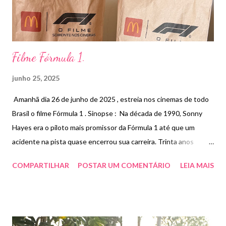
Filme Fórmula 1.
junho 25, 2025
Amanhã dia 26 de junho de 2025 , estreia nos cinemas de todo
Brasil o filme Fórmula 1 . Sinopse : Na década de 1990, Sonny
Hayes era o piloto mais promissor da Fórmula 1 até que um
acidente na pista quase encerrou sua carreira. Trinta anos
depois, o proprietário de uma equipe de Fórmula 1 em
COMPARTILHAR
POSTAR UM COMENTÁRIO
LEIA MAIS
dificuldades convence Sonny a voltar a correr e se tornar o
melhor do mundo . Filme dirigido por Joseph Kosinski com Brad
Pitt, Damson Idris. Aproveitando o lançamento , o McDonald’s
lançou hoje dia 25/06 o combo com o Quarteirão com bacon ,