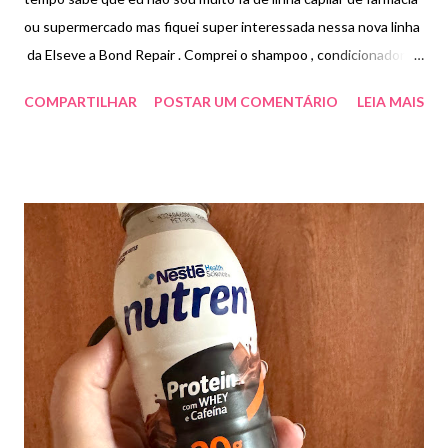
ou supermercado mas fiquei super interessada nessa nova linha
da Elseve a Bond Repair . Comprei o shampoo , condicionador e
o leave -in para testar e tive uma grata surpresa . Essa linha é
COMPARTILHAR
POSTAR UM COMENTÁRIO
LEIA MAIS
bem famosinha fora do Brasil e demorou para chegar por aqui
devido algumas alterações para que se adaptasse aos cabelos
das brasileiras . Essa linha contém em sua fórmula ácido cítrico
que age na camada mais profunda da fibra , o córtex, recria as
ligações capilares quebradas a nível molecular para cabelos
transformados . Sobre o shampoo e condicionador: O Kit
Elseve Bond Repair é um tratamento reconstrutor capilar
molecular, formulado com Ácido Cítrico para reparar as ligações
internas dos fios danificados por processos químicos, calor ou
desgaste mecânico. Ideal para quem busca recuperar a força, a
resistência e a saúde original do cabel...