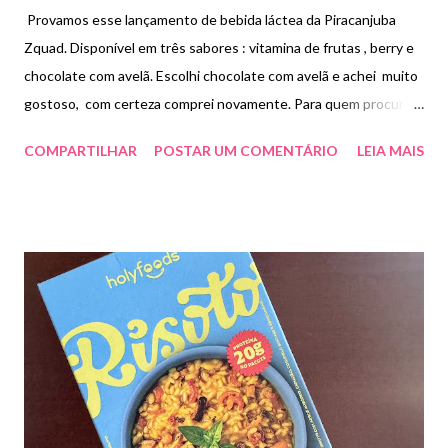
Provamos esse lançamento de bebida láctea da Piracanjuba
Zquad. Disponível em três sabores : vitamina de frutas , berry e
chocolate com avelã. Escolhi chocolate com avelã e achei muito
gostoso, com certeza comprei novamente. Para quem procura
uma opção rápida e prática sem lactose e com 10g de proteína .
COMPARTILHAR
POSTAR UM COMENTÁRIO
LEIA MAIS
Preço R$7,99.