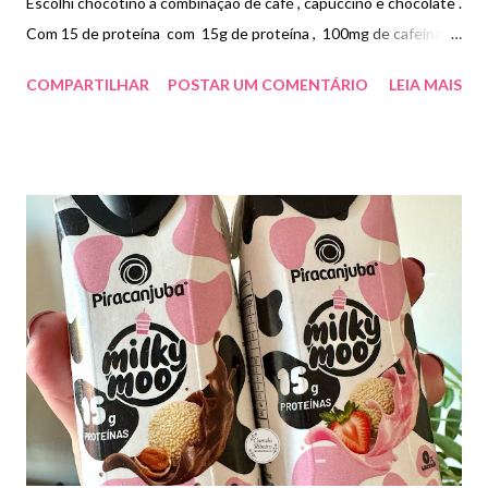
Escolhi chocotino a combinação de café , capuccino e chocolate .
Com 15 de proteína com 15g de proteína , 100mg de cafeína e
3g de TCM , , essa é uma bebida para quem busca energia e
COMPARTILHAR
POSTAR UM COMENTÁRIO
LEIA MAIS
praticidade . Achei bem gostoso , encorpado e com aroma
marcante de café com chocolate . Contém menos açúcar e
menos carboidratos. Paguei R$12,99.