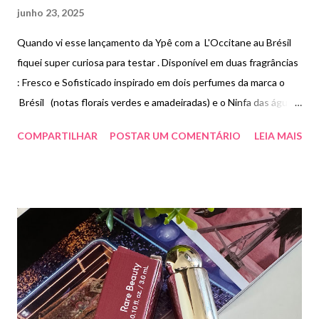
junho 23, 2025
Quando vi esse lançamento da Ypê com a L'Occitane au Brésil
fiquei super curiosa para testar . Disponível em duas fragrâncias
: Fresco e Sofisticado inspirado em dois perfumes da marca o
Brésil (notas florais verdes e amadeiradas) e o Ninfa das águas
( notas florais e aquáticas ) . Cada embalagem contém 1litro e
COMPARTILHAR
POSTAR UM COMENTÁRIO
LEIA MAIS
rende até 4 litros por ser um produto concentrado . Achei bem
perfumado , as fragrâncias são bem agradáveis e o cheiro fica na
roupa . Pode ser usado em todos os tipos de tecidos além disso ,
é hipoalergênico. Sua embalagem é 100% reciclável. Preço
R$17,90 cada .