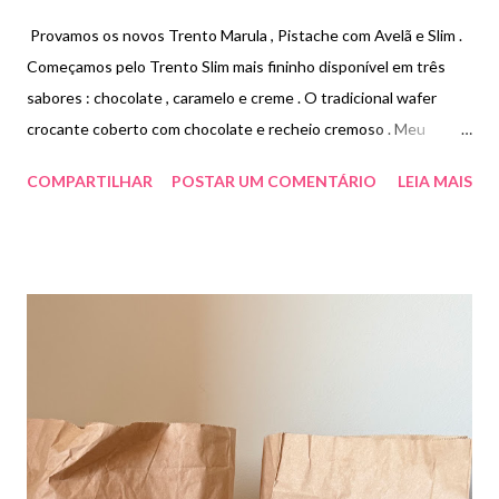
Provamos os novos Trento Marula , Pistache com Avelã e Slim .
Começamos pelo Trento Slim mais fininho disponível em três
sabores : chocolate , caramelo e creme . O tradicional wafer
crocante coberto com chocolate e recheio cremoso . Meu
favorito desses três foi o de chocolate. Já a versão Specialle
COMPARTILHAR
POSTAR UM COMENTÁRIO
LEIA MAIS
pistache com avelã é um wafer recheado sabor Pistache
coberto com chocolate ao leite e pedaços de avelã ! Ele é bem
recheado, e a textura do recheio é bem cremosa . E para finalizar,
o Trento Marula que é uma edição limitada do wafer recheado
sabor marula coberto com chocolate ao leite. Apesar de ter
aquele sabor que remete ao licor vem dos aromas adicionados ,
não contém álcool. Adorei todos mas o de Marula e pistache
foram os meu favoritos . Preço R$2,10 o slim cada e R$3,90 o
Marula e Pistache .