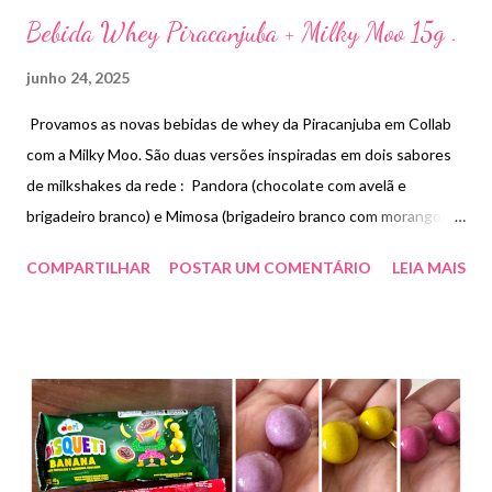
Bebida Whey Piracanjuba + Milky Moo 15g .
junho 24, 2025
Provamos as novas bebidas de whey da Piracanjuba em Collab
com a Milky Moo. São duas versões inspiradas em dois sabores
de milkshakes da rede : Pandora (chocolate com avelã e
brigadeiro branco) e Mimosa (brigadeiro branco com morango).
Possuem 15g de proteína por porção, não contém açúcar e sem
COMPARTILHAR
POSTAR UM COMENTÁRIO
LEIA MAIS
lactose. Os dois sabores são deliciosos . Pra mim a Piracanjuba é
a empresa que tem feito as bebidas protéicas mais gostosas do
momento . Preço R$7,90 cada .