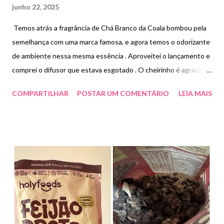
junho 22, 2025
Temos atrás a fragrância de Chá Branco da Coala bombou pela
semelhança com uma marca famosa, e agora temos o odorizante
de ambiente nessa mesma essência . Aproveitei o lançamento e
comprei o difusor que estava esgotado . O cheirinho é agradável
mas nada parecido com um Home spray ( que é mais delicado) .
COMPARTILHAR
POSTAR UM COMENTÁRIO
LEIA MAIS
Achei que a fragrância fica bem floral mas bom para pulverizar no
ambiente . O difusor me agradou muito , excelente custo
benefício deixando a casa perfumada . Preço : odorizador
R$11,50, difusor R$16,90.