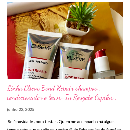
pacote . Serve até 3 pessoas . Modo de preparo : Adicione o
conteúdo em 700 ml de água quente e acerte o sal. Deixe
cozinhar por 10 minutos até o caldo encorpar. Me surpreendeu
porque é bem gostoso, sabor agradável . A única coisa é que não
fica um caldo tão escuro o que deixa a aparência estranha mas é
bem gostoso .
Linha Elseve Bond Repair shampoo ,
condicionador e leave-In Resgate Capilar .
junho 22, 2025
Se é novidade , bora testar . Quem me acompanha há algum
tempo sabe que eu não sou muito fã de linha capilar de farmácia