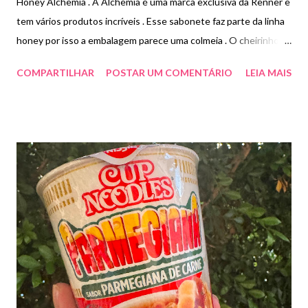
Honey Alchemia . A Alchemia é uma marca exclusiva da Renner e
tem vários produtos incríveis . Esse sabonete faz parte da linha
honey por isso a embalagem parece uma colmeia . O cheirinho
remete muito a mel , com uma textura em gel que deixa a pele
COMPARTILHAR
POSTAR UM COMENTÁRIO
LEIA MAIS
macia . Aqui em casa optei por deixar para lavar as mãos e amei .
Uma opção fofa para presentear. Preço R$39,90.