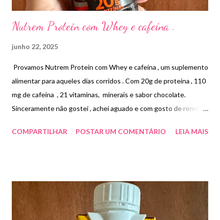
Nutrem Protein com Whey e cafeína .
junho 22, 2025
Provamos Nutrem Protein com Whey e cafeína , um suplemento
alimentar para aqueles dias corridos . Com 20g de proteína , 110
mg de cafeína , 21 vitaminas, minerais e sabor chocolate.
Sinceramente não gostei , achei aguado e com gosto de remédio
. Principais ativos e como atuam Cafeína Ajuda no aumento do
COMPARTILHAR
POSTAR UM COMENTÁRIO
LEIA MAIS
estado de alerta e melhora a concentração. Proteína
Construção muscular – proteínas auxiliam na formação dos
músculos e ossos. Vitaminas B2, C, Manganês e Cobre Auxiliam
no metabolismo energético. Preço R$14,90.