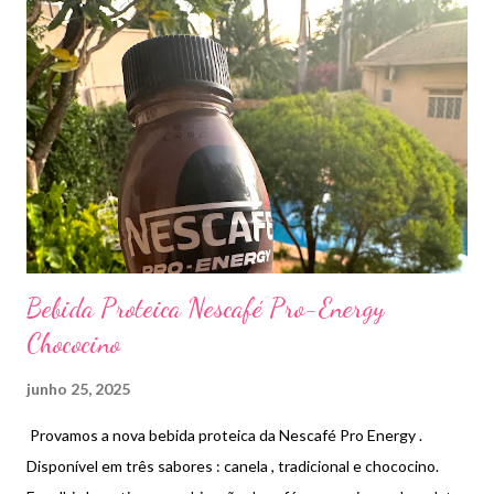
refrigerante e fritas mais a réplica do carro por R$97,50 ou
R$74,90 apenas o carro . São duas miniaturas disponíveis : uma
com a pintura nas cores do McDonald’s e a outra com a pintura
sa APXGP que é a escuderia do protagonista do filme . Em
apenas uma hora após a abertura da rede de fast food, só
conseguimos comprar um modelo já que o outro havia esgotado
. Alguém mais animado com a estreia do filme ?
Bebida Proteica Nescafé Pro-Energy
Chococino
junho 25, 2025
Provamos a nova bebida proteica da Nescafé Pro Energy .
Disponível em três sabores : canela , tradicional e chococino.