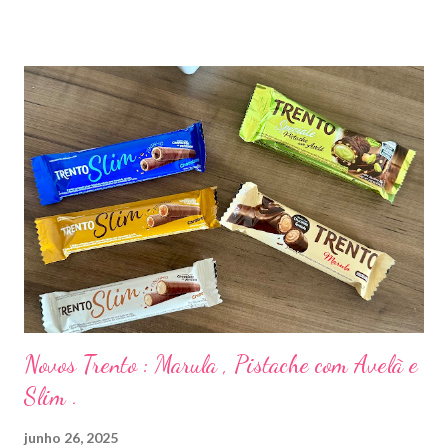
Pistache uma trufa de pistache cremoso coberta com
chocolate branco. Adorei todas essas trufas mas se tivesse que
escolher apenas uma seria a de Limão que ficou a combinação
perfeita . Preço R$5,19 cada de pistache e limão e R$5,49 Alpino
e Prestígio cada .
Novos Trento : Marula , Pistache com Avelã e
Slim .
junho 26, 2025