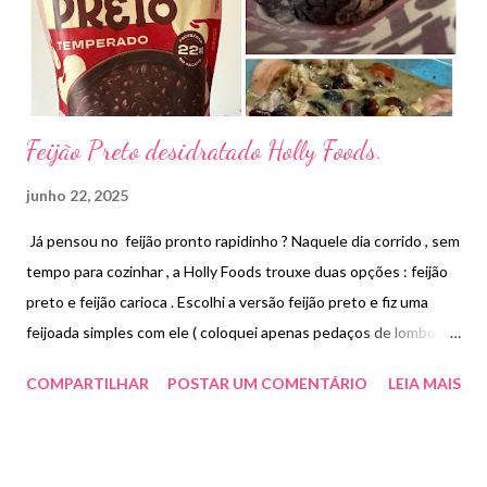
Feijão Preto desidratado Holly Foods.
junho 22, 2025
Já pensou no feijão pronto rapidinho ? Naquele dia corrido , sem
tempo para cozinhar , a Holly Foods trouxe duas opções : feijão
preto e feijão carioca . Escolhi a versão feijão preto e fiz uma
feijoada simples com ele ( coloquei apenas pedaços de lombo,
bacon e calabresa ) . O feijão da Holly Foods é uma mistura
COMPARTILHAR
POSTAR UM COMENTÁRIO
LEIA MAIS
desidratada de feijão e temperos ( cebola, alho, extrato de
levedura, fécula de mandioca, vitaminas e minerais). Sem adição
de sal , sem conservantes e sem glúten . Rico em fibras , pronto
em 10 minutos ( sem panela de pressão) e 22g de proteína por