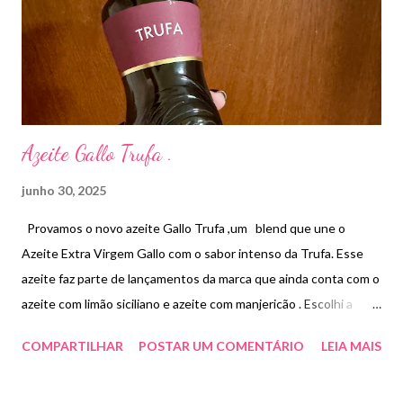
Azeite Gallo Trufa .
junho 30, 2025
Provamos o novo azeite Gallo Trufa ,um blend que une o
Azeite Extra Virgem Gallo com o sabor intenso da Trufa. Esse
azeite faz parte de lançamentos da marca que ainda conta com o
azeite com limão siciliano e azeite com manjericão . Escolhi a
versão trufa pelo sabor marcante que é ideal para finalizar pratos
COMPARTILHAR
POSTAR UM COMENTÁRIO
LEIA MAIS
italianos como risotos , massas e pizzas . Achei um pouco mais
suave do que outro produto com trufa que já usei mas achei