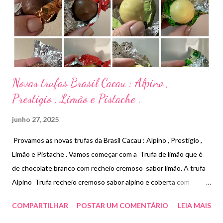
Novas trufas Brasil Cacau : Alpino ,
Prestígio , Limão e Pistache .
junho 27, 2025
Provamos as novas trufas da Brasil Cacau : Alpino , Prestígio ,
Limão e Pistache . Vamos começar com a Trufa de limão que é
de chocolate branco com recheio cremoso sabor limão. A trufa
Alpino Trufa recheio cremoso sabor alpino e coberta com
chocolate ao leite. Prestígio é a clássica combinação de
COMPARTILHAR
POSTAR UM COMENTÁRIO
LEIA MAIS
chocolate ao leite com recheio cremoso coco . Finalizando com