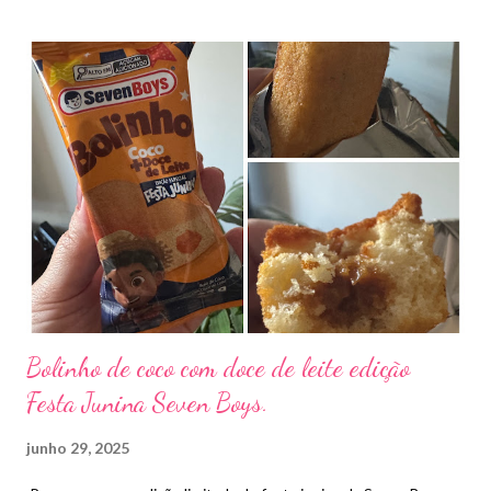
bem gostoso . Também gosto para fazer torradas . Para quem
não conhece as trufas são fungos subterrâneos que crescem
em associação com as raízes de certas árvores, como carvalhos e
castanheiras, em regiões de clima temperado. Elas são
conhecidas por seu sabor e aroma distintos e são consideradas
iguarias gastronômicas. Preço R$45,90. Imagem da Trufa
Bolinho de coco com doce de leite edição
Festa Junina Seven Boys.
junho 29, 2025