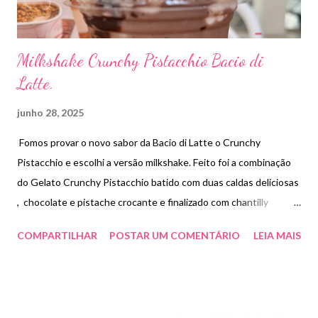
Milkshake Crunchy Pistacchio Bacio di
Latte.
junho 28, 2025
Fomos provar o novo sabor da Bacio di Latte o Crunchy
Pistacchio e escolhi a versão milkshake. Feito foi a combinação
do Gelato Crunchy Pistacchio batido com duas caldas deliciosas
, chocolate e pistache crocante e finalizado com chantilly
cremoso e crocante de pistache. Infelizmente acho que a
COMPARTILHAR
POSTAR UM COMENTÁRIO
LEIA MAIS
atendente não soube “ montar” a sobremesa que acabou
virando algo visualmente de chocolate mas a combinação de
sabores é muito boa principalmente pelo crocante . Preço
R$31,90.