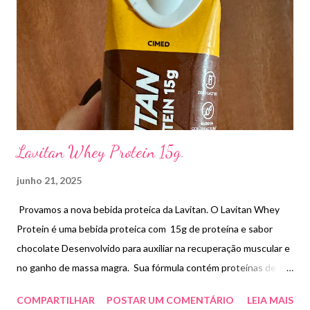
Lavitan Whey Protein 15g.
junho 21, 2025
Provamos a nova bebida proteica da Lavitan. O Lavitan Whey
Protein é uma bebida proteica com 15g de proteína e sabor
chocolate Desenvolvido para auxiliar na recuperação muscular e
no ganho de massa magra. Sua fórmula contém proteínas de
alto valor biológico, auxilia na manutenção dos músculos, além
COMPARTILHAR
POSTAR UM COMENTÁRIO
LEIA MAIS
de fornecer energia para o corpo. O sabor não me agradou ,