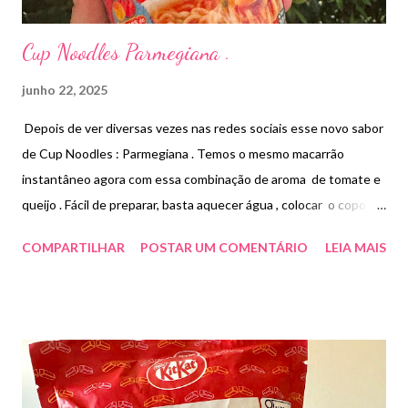
Cup Noodles Parmegiana .
junho 22, 2025
Depois de ver diversas vezes nas redes sociais esse novo sabor
de Cup Noodles : Parmegiana . Temos o mesmo macarrão
instantâneo agora com essa combinação de aroma de tomate e
queijo . Fácil de preparar, basta aquecer água , colocar o copo e
deixar tampado por 3 minutos .Misture bem e pronto . A
COMPARTILHAR
POSTAR UM COMENTÁRIO
LEIA MAIS
questão aqui não é sobre ser ou não um produto saudável já que
sabemos bem , mas a curiosidade em conhecer o produto e
sabor . Não achei ruim , mas pra mim apenas um gostinho de
tomate artificial. Paguei R$4,79.