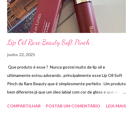
Lip Oil Rare Beauty Soft Pinch .
junho 22, 2025
Que produto é esse ? Nunca gostei muito de lip oil e
ultimamente estou adorando , principalmente esse Lip Oil Soft
Pinch da Rare Beauty que é simplesmente perfeito . Um produto
bem diferente já que um óleo labial com cor de gloss e que deixa
os lábios corados como um lip tint . Os lábios ficam hidratados
COMPARTILHAR
POSTAR UM COMENTÁRIO
LEIA MAIS
com uma sensação de volumosos e sem ficar pegajoso já que é
muito confortável e tem uma cor linda ( disponível em 8 tons ) .
Escolhi a cor Delight que é um marrom rosado . Feito com óleo