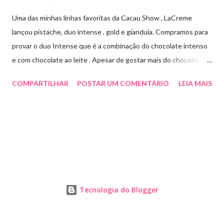
Uma das minhas linhas favoritas da Cacau Show , LaCreme
lançou pistache, duo intense , gold e gianduia. Compramos para
provar o duo Intense que é a combinação do chocolate intenso
e com chocolate ao leite . Apesar de gostar mais do chocolate
meio amargo , essa combinação ficou muito gostosa e doce na
COMPARTILHAR
POSTAR UM COMENTÁRIO
LEIA MAIS
medida certa ( tem sabor e cremosidade ). Preço R$19,99 .
Tecnologia do Blogger