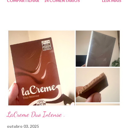
COMPARTILHAR
14 COMENTÁRIOS
LEIA MAIS
descolar da pele. As causas mais comuns dessas micoses é por
andar descalço em piscinas , banheiros públicos, pelo uso de
sapato apertado e até pelos materiais usados em manicures ( no
caso das unhas das mãos) . Como tratar? O tratamento da
micose de unha é feito com esmaltes antifúngicos ou remédios
orais ,ou para aplicação local receitados pelo dermatologista. O
tempo para tratamento pode variar de 06 meses a um ano. Para
quem prefere tratamentos caseiros , pode aplicar óleo de cravo
duas vezes ao dia. Eu já passei por isso, pelo uso de muito
sapato fechado e apertado . E utilizei o Ciclopirox olamina que é
um agente antifúngico sintético para tratamento dermatológico
...
LaCreme Duo Intense .
outubro 03, 2025