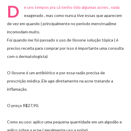
D
e uns tempos pra cá tenho tido algumas acnes , nada
exagerado , mas como nunca tive essas que aparecem
de vez em quando ( principalmente no período menstrual)me
incomodam muito.
Foi quando me foi passado o uso de Ilosone solução tópica ( é
preciso receita para comprar por isso é importante uma consulta
com o dermatologista)
O Ilosone é um antibiótico e por essa razão precisa de
prescrição médica .Ele age diretamente na acne tratando a
inflamação.
O preço R$27,90.
Como eu uso: aplico uma pequena quantidade em um algodão e
aplico sobre a acne ( geralmente uso a noite).