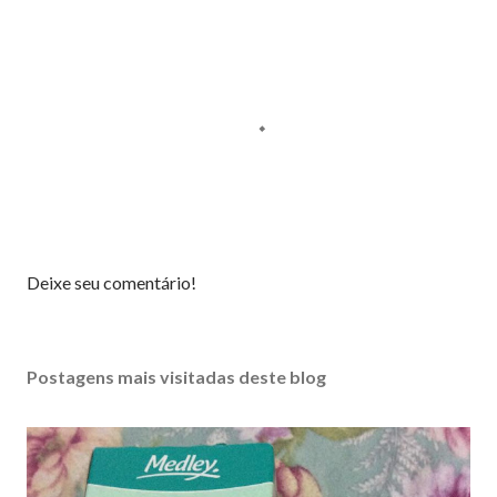
P
Deixe seu comentário!
o
s
t
Postagens mais visitadas deste blog
a
r
u
m
c