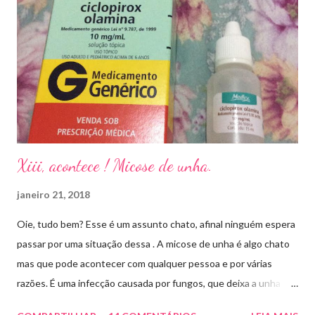
o
m
e
n
t
á
r
i
o
Xiii, acontece ! Micose de unha.
janeiro 21, 2018
Oie, tudo bem? Esse é um assunto chato, afinal ninguém espera
passar por uma situação dessa . A micose de unha é algo chato
mas que pode acontecer com qualquer pessoa e por várias
razões. É uma infecção causada por fungos, que deixa a unha
amarelada ou esbranquiçada, deformada , grossa , podendo até