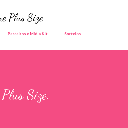
Pular para o conteúdo principal
e Plus Size
Parceiros e Midia Kit
Sorteios
 Plus Size.