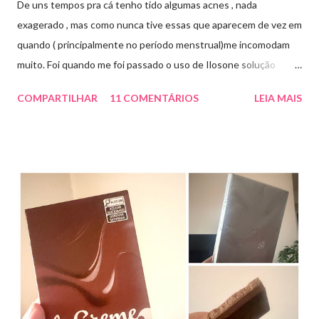
De uns tempos pra cá tenho tido algumas acnes , nada
exagerado , mas como nunca tive essas que aparecem de vez em
quando ( principalmente no período menstrual)me incomodam
muito. Foi quando me foi passado o uso de Ilosone solução
tópica ( é preciso receita para comprar por isso é importante
COMPARTILHAR
11 COMENTÁRIOS
LEIA MAIS
uma consulta com o dermatologista) O Ilosone é um antibiótico
e por essa razão precisa de prescrição médica .Ele age
diretamente na acne tratando a inflamação. O preço R$27,90.
Como eu uso: aplico uma pequena quantidade em um algodão e
aplico sobre a acne ( geralmente uso a noite). Informação do
produto: ILOSONE TÓPICO SOLUÇÃO (eritromicina) é um
antibiótico de amplo espectro produzido por uma cepa de
Streptomyces erythraeus. É básico e forma rapidamente sais
com os ácidos. Forma farmacêutica e Apresentação ILOSONE
TÓPICO SOLUÇÃO é apresentado sob a forma líquida em
frascos de 120 ml. USO PEDIÁTRICO E ADULTO. Composição