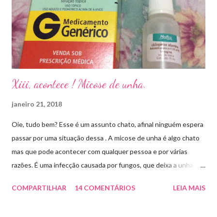
Xiii, acontece ! Micose de unha.
janeiro 21, 2018
Oie, tudo bem? Esse é um assunto chato, afinal ninguém espera
passar por uma situação dessa . A micose de unha é algo chato
mas que pode acontecer com qualquer pessoa e por várias
razões. É uma infecção causada por fungos, que deixa a unha
amarelada ou esbranquiçada, deformada , grossa , podendo até
COMPARTILHAR
14 COMENTÁRIOS
LEIA MAIS
descolar da pele. As causas mais comuns dessas micoses é por
andar descalço em piscinas , banheiros públicos, pelo uso de