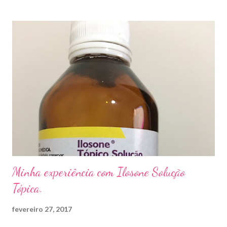
sapato apertado e até pelos materiais usados em manicures ( no
caso das unhas das mãos) . Como tratar? O tratamento da
micose de unha é feito com esmaltes antifúngicos ou remédios
orais ,ou para aplicação local receitados pelo dermatologista. O
tempo para tratamento pode variar de 06 meses a um ano. Para
quem prefere tratamentos caseiros , pode aplicar óleo de cravo
duas vezes ao dia. Eu já passei por isso, pelo uso de muito
sapato fechado e apertado . E utilizei o Ciclopirox olamina que é
um agente antifúngico sintético para tratamento dermatológico
...
Minha experiência com Ilosone Solução
Tópica.
fevereiro 27, 2017