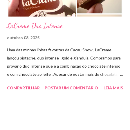
Cada ml contém: Eritromicina base 20 mg Excipientes q.s....
LaCreme Duo Intense .
outubro 03, 2025
Uma das minhas linhas favoritas da Cacau Show , LaCreme
lançou pistache, duo intense , gold e gianduia. Compramos para
provar o duo Intense que é a combinação do chocolate intenso
e com chocolate ao leite . Apesar de gostar mais do chocolate
meio amargo , essa combinação ficou muito gostosa e doce na
COMPARTILHAR
POSTAR UM COMENTÁRIO
LEIA MAIS
medida certa ( tem sabor e cremosidade ). Preço R$19,99 .