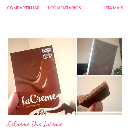
tópica ( é preciso receita para comprar por isso é importante
COMPARTILHAR
11 COMENTÁRIOS
LEIA MAIS
uma consulta com o dermatologista) O Ilosone é um antibiótico
e por essa razão precisa de prescrição médica .Ele age
diretamente na acne tratando a inflamação. O preço R$27,90.
Como eu uso: aplico uma pequena quantidade em um algodão e
aplico sobre a acne ( geralmente uso a noite). Informação do
produto: ILOSONE TÓPICO SOLUÇÃO (eritromicina) é um
antibiótico de amplo espectro produzido por uma cepa de
Streptomyces erythraeus. É básico e forma rapidamente sais
com os ácidos. Forma farmacêutica e Apresentação ILOSONE
TÓPICO SOLUÇÃO é apresentado sob a forma líquida em
frascos de 120 ml. USO PEDIÁTRICO E ADULTO. Composição
Cada ml contém: Eritromicina base 20 mg Excipientes q.s....
LaCreme Duo Intense .