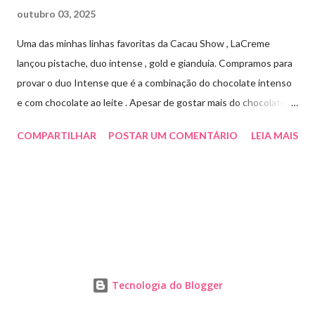
outubro 03, 2025
Uma das minhas linhas favoritas da Cacau Show , LaCreme
lançou pistache, duo intense , gold e gianduia. Compramos para
provar o duo Intense que é a combinação do chocolate intenso
e com chocolate ao leite . Apesar de gostar mais do chocolate
meio amargo , essa combinação ficou muito gostosa e doce na
COMPARTILHAR
POSTAR UM COMENTÁRIO
LEIA MAIS
medida certa ( tem sabor e cremosidade ). Preço R$19,99 .
Tecnologia do Blogger