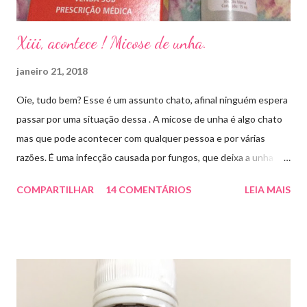
Xiii, acontece ! Micose de unha.
janeiro 21, 2018
Oie, tudo bem? Esse é um assunto chato, afinal ninguém espera
passar por uma situação dessa . A micose de unha é algo chato
mas que pode acontecer com qualquer pessoa e por várias
razões. É uma infecção causada por fungos, que deixa a unha
amarelada ou esbranquiçada, deformada , grossa , podendo até
COMPARTILHAR
14 COMENTÁRIOS
LEIA MAIS
descolar da pele. As causas mais comuns dessas micoses é por
andar descalço em piscinas , banheiros públicos, pelo uso de
sapato apertado e até pelos materiais usados em manicures ( no
caso das unhas das mãos) . Como tratar? O tratamento da
micose de unha é feito com esmaltes antifúngicos ou remédios
orais ,ou para aplicação local receitados pelo dermatologista. O