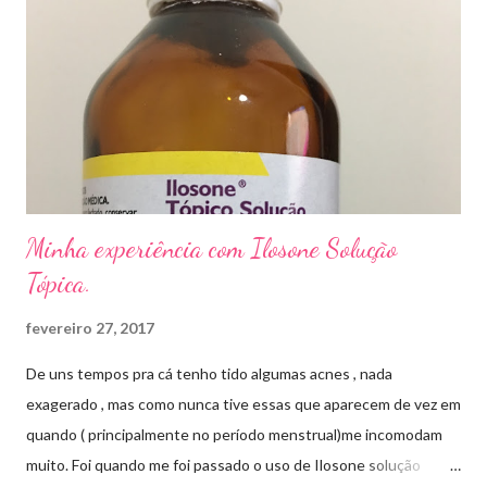
tempo para tratamento pode variar de 06 meses a um ano. Para
quem prefere tratamentos caseiros , pode aplicar óleo de cravo
duas vezes ao dia. Eu já passei por isso, pelo uso de muito
sapato fechado e apertado . E utilizei o Ciclopirox olamina que é
um agente antifúngico sintético para tratamento dermatológico
...
Minha experiência com Ilosone Solução
Tópica.
fevereiro 27, 2017
De uns tempos pra cá tenho tido algumas acnes , nada
exagerado , mas como nunca tive essas que aparecem de vez em
quando ( principalmente no período menstrual)me incomodam
muito. Foi quando me foi passado o uso de Ilosone solução