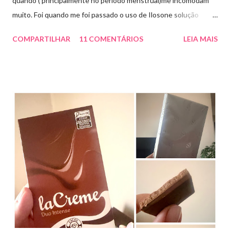
quando ( principalmente no período menstrual)me incomodam
muito. Foi quando me foi passado o uso de Ilosone solução
tópica ( é preciso receita para comprar por isso é importante
COMPARTILHAR
11 COMENTÁRIOS
LEIA MAIS
uma consulta com o dermatologista) O Ilosone é um antibiótico
e por essa razão precisa de prescrição médica .Ele age
diretamente na acne tratando a inflamação. O preço R$27,90.
Como eu uso: aplico uma pequena quantidade em um algodão e
aplico sobre a acne ( geralmente uso a noite). Informação do
produto: ILOSONE TÓPICO SOLUÇÃO (eritromicina) é um
antibiótico de amplo espectro produzido por uma cepa de
Streptomyces erythraeus. É básico e forma rapidamente sais
com os ácidos. Forma farmacêutica e Apresentação ILOSONE
TÓPICO SOLUÇÃO é apresentado sob a forma líquida em
frascos de 120 ml. USO PEDIÁTRICO E ADULTO. Composição
Cada ml contém: Eritromicina base 20 mg Excipientes q.s....