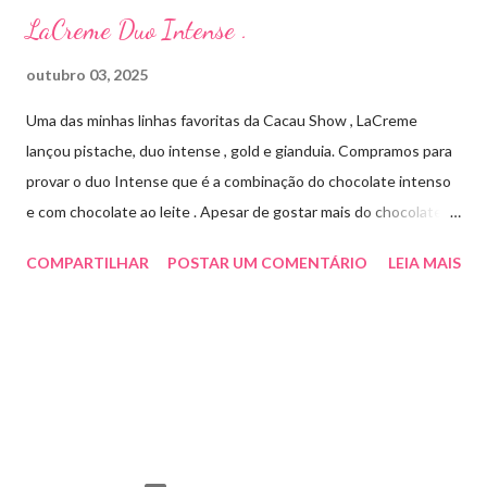
LaCreme Duo Intense .
outubro 03, 2025
Uma das minhas linhas favoritas da Cacau Show , LaCreme
lançou pistache, duo intense , gold e gianduia. Compramos para
provar o duo Intense que é a combinação do chocolate intenso
e com chocolate ao leite . Apesar de gostar mais do chocolate
meio amargo , essa combinação ficou muito gostosa e doce na
COMPARTILHAR
POSTAR UM COMENTÁRIO
LEIA MAIS
medida certa ( tem sabor e cremosidade ). Preço R$19,99 .