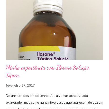
orais ,ou para aplicação local receitados pelo dermatologista. O
tempo para tratamento pode variar de 06 meses a um ano. Para
quem prefere tratamentos caseiros , pode aplicar óleo de cravo
duas vezes ao dia. Eu já passei por isso, pelo uso de muito
sapato fechado e apertado . E utilizei o Ciclopirox olamina que é
um agente antifúngico sintético para tratamento dermatológico
...
Minha experiência com Ilosone Solução
Tópica.
fevereiro 27, 2017
De uns tempos pra cá tenho tido algumas acnes , nada
exagerado , mas como nunca tive essas que aparecem de vez em