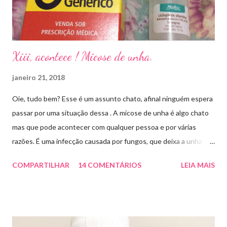
Xiii, acontece ! Micose de unha.
janeiro 21, 2018
Oie, tudo bem? Esse é um assunto chato, afinal ninguém espera
passar por uma situação dessa . A micose de unha é algo chato
mas que pode acontecer com qualquer pessoa e por várias
razões. É uma infecção causada por fungos, que deixa a unha
amarelada ou esbranquiçada, deformada , grossa , podendo até
COMPARTILHAR
14 COMENTÁRIOS
LEIA MAIS
descolar da pele. As causas mais comuns dessas micoses é por
andar descalço em piscinas , banheiros públicos, pelo uso de
sapato apertado e até pelos materiais usados em manicures ( no
caso das unhas das mãos) . Como tratar? O tratamento da
micose de unha é feito com esmaltes antifúngicos ou remédios