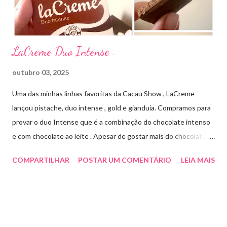
Cada ml contém: Eritromicina base 20 mg Excipientes q.s....
LaCreme Duo Intense .
outubro 03, 2025
Uma das minhas linhas favoritas da Cacau Show , LaCreme
lançou pistache, duo intense , gold e gianduia. Compramos para
provar o duo Intense que é a combinação do chocolate intenso
e com chocolate ao leite . Apesar de gostar mais do chocolate
meio amargo , essa combinação ficou muito gostosa e doce na
COMPARTILHAR
POSTAR UM COMENTÁRIO
LEIA MAIS
medida certa ( tem sabor e cremosidade ). Preço R$19,99 .