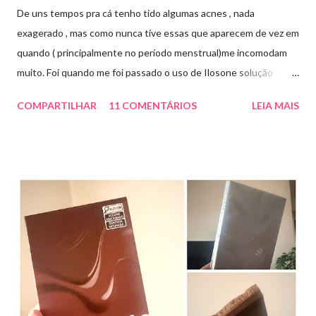
De uns tempos pra cá tenho tido algumas acnes , nada
exagerado , mas como nunca tive essas que aparecem de vez em
quando ( principalmente no período menstrual)me incomodam
muito. Foi quando me foi passado o uso de Ilosone solução
tópica ( é preciso receita para comprar por isso é importante
COMPARTILHAR
11 COMENTÁRIOS
LEIA MAIS
uma consulta com o dermatologista) O Ilosone é um antibiótico
e por essa razão precisa de prescrição médica .Ele age
diretamente na acne tratando a inflamação. O preço R$27,90.
Como eu uso: aplico uma pequena quantidade em um algodão e
aplico sobre a acne ( geralmente uso a noite). Informação do
produto: ILOSONE TÓPICO SOLUÇÃO (eritromicina) é um
antibiótico de amplo espectro produzido por uma cepa de
Streptomyces erythraeus. É básico e forma rapidamente sais
com os ácidos. Forma farmacêutica e Apresentação ILOSONE
TÓPICO SOLUÇÃO é apresentado sob a forma líquida em
frascos de 120 ml. USO PEDIÁTRICO E ADULTO. Composição