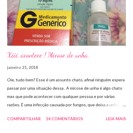
Xiii, acontece ! Micose de unha.
janeiro 21, 2018
Oie, tudo bem? Esse é um assunto chato, afinal ninguém espera
passar por uma situação dessa . A micose de unha é algo chato
mas que pode acontecer com qualquer pessoa e por várias
razões. É uma infecção causada por fungos, que deixa a unha
amarelada ou esbranquiçada, deformada , grossa , podendo até
COMPARTILHAR
14 COMENTÁRIOS
LEIA MAIS
descolar da pele. As causas mais comuns dessas micoses é por
andar descalço em piscinas , banheiros públicos, pelo uso de