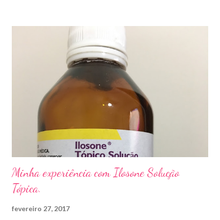
sapato apertado e até pelos materiais usados em manicures ( no
caso das unhas das mãos) . Como tratar? O tratamento da
micose de unha é feito com esmaltes antifúngicos ou remédios
orais ,ou para aplicação local receitados pelo dermatologista. O
tempo para tratamento pode variar de 06 meses a um ano. Para
quem prefere tratamentos caseiros , pode aplicar óleo de cravo
duas vezes ao dia. Eu já passei por isso, pelo uso de muito
sapato fechado e apertado . E utilizei o Ciclopirox olamina que é
um agente antifúngico sintético para tratamento dermatológico
...
Minha experiência com Ilosone Solução
Tópica.
fevereiro 27, 2017