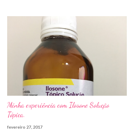
sapato apertado e até pelos materiais usados em manicures ( no
caso das unhas das mãos) . Como tratar? O tratamento da
micose de unha é feito com esmaltes antifúngicos ou remédios
orais ,ou para aplicação local receitados pelo dermatologista. O
tempo para tratamento pode variar de 06 meses a um ano. Para
quem prefere tratamentos caseiros , pode aplicar óleo de cravo
duas vezes ao dia. Eu já passei por isso, pelo uso de muito
sapato fechado e apertado . E utilizei o Ciclopirox olamina que é
um agente antifúngico sintético para tratamento dermatológico
...
Minha experiência com Ilosone Solução
Tópica.
fevereiro 27, 2017