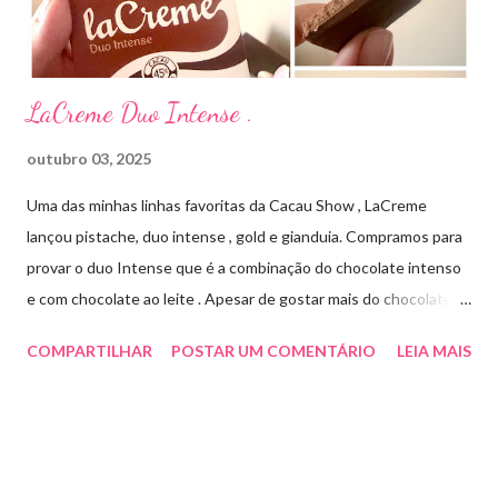
Cada ml contém: Eritromicina base 20 mg Excipientes q.s....
LaCreme Duo Intense .
outubro 03, 2025
Uma das minhas linhas favoritas da Cacau Show , LaCreme
lançou pistache, duo intense , gold e gianduia. Compramos para
provar o duo Intense que é a combinação do chocolate intenso
e com chocolate ao leite . Apesar de gostar mais do chocolate
meio amargo , essa combinação ficou muito gostosa e doce na
COMPARTILHAR
POSTAR UM COMENTÁRIO
LEIA MAIS
medida certa ( tem sabor e cremosidade ). Preço R$19,99 .