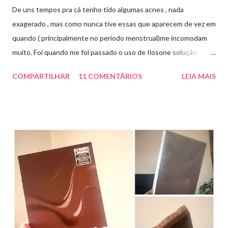
De uns tempos pra cá tenho tido algumas acnes , nada
exagerado , mas como nunca tive essas que aparecem de vez em
quando ( principalmente no período menstrual)me incomodam
muito. Foi quando me foi passado o uso de Ilosone solução
tópica ( é preciso receita para comprar por isso é importante
COMPARTILHAR
11 COMENTÁRIOS
LEIA MAIS
uma consulta com o dermatologista) O Ilosone é um antibiótico
e por essa razão precisa de prescrição médica .Ele age
diretamente na acne tratando a inflamação. O preço R$27,90.
Como eu uso: aplico uma pequena quantidade em um algodão e
aplico sobre a acne ( geralmente uso a noite). Informação do
produto: ILOSONE TÓPICO SOLUÇÃO (eritromicina) é um
antibiótico de amplo espectro produzido por uma cepa de
Streptomyces erythraeus. É básico e forma rapidamente sais
com os ácidos. Forma farmacêutica e Apresentação ILOSONE
TÓPICO SOLUÇÃO é apresentado sob a forma líquida em
frascos de 120 ml. USO PEDIÁTRICO E ADULTO. Composição