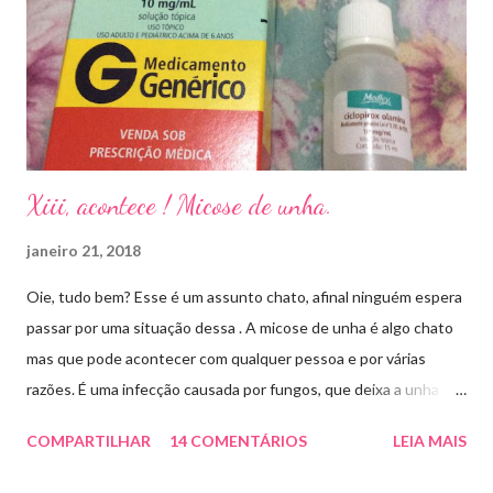
Xiii, acontece ! Micose de unha.
janeiro 21, 2018
Oie, tudo bem? Esse é um assunto chato, afinal ninguém espera
passar por uma situação dessa . A micose de unha é algo chato
mas que pode acontecer com qualquer pessoa e por várias
razões. É uma infecção causada por fungos, que deixa a unha
amarelada ou esbranquiçada, deformada , grossa , podendo até
COMPARTILHAR
14 COMENTÁRIOS
LEIA MAIS
descolar da pele. As causas mais comuns dessas micoses é por
andar descalço em piscinas , banheiros públicos, pelo uso de