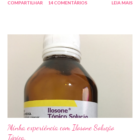
COMPARTILHAR
14 COMENTÁRIOS
LEIA MAIS
descolar da pele. As causas mais comuns dessas micoses é por
andar descalço em piscinas , banheiros públicos, pelo uso de
sapato apertado e até pelos materiais usados em manicures ( no
caso das unhas das mãos) . Como tratar? O tratamento da
micose de unha é feito com esmaltes antifúngicos ou remédios
orais ,ou para aplicação local receitados pelo dermatologista. O
tempo para tratamento pode variar de 06 meses a um ano. Para
quem prefere tratamentos caseiros , pode aplicar óleo de cravo
duas vezes ao dia. Eu já passei por isso, pelo uso de muito
sapato fechado e apertado . E utilizei o Ciclopirox olamina que é
um agente antifúngico sintético para tratamento dermatológico
...
Minha experiência com Ilosone Solução
Tópica.