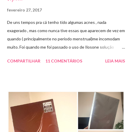
fevereiro 27, 2017
De uns tempos pra cá tenho tido algumas acnes , nada
exagerado , mas como nunca tive essas que aparecem de vez em
quando ( principalmente no período menstrual)me incomodam
muito. Foi quando me foi passado o uso de Ilosone solução
tópica ( é preciso receita para comprar por isso é importante
COMPARTILHAR
11 COMENTÁRIOS
LEIA MAIS
uma consulta com o dermatologista) O Ilosone é um antibiótico
e por essa razão precisa de prescrição médica .Ele age
diretamente na acne tratando a inflamação. O preço R$27,90.
Como eu uso: aplico uma pequena quantidade em um algodão e
aplico sobre a acne ( geralmente uso a noite). Informação do
produto: ILOSONE TÓPICO SOLUÇÃO (eritromicina) é um
antibiótico de amplo espectro produzido por uma cepa de
Streptomyces erythraeus. É básico e forma rapidamente sais
com os ácidos. Forma farmacêutica e Apresentação ILOSONE