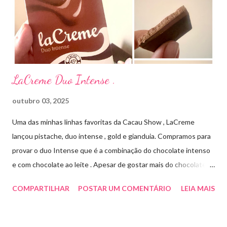
TÓPICO SOLUÇÃO é apresentado sob a forma líquida em
frascos de 120 ml. USO PEDIÁTRICO E ADULTO. Composição
Cada ml contém: Eritromicina base 20 mg Excipientes q.s....
LaCreme Duo Intense .
outubro 03, 2025
Uma das minhas linhas favoritas da Cacau Show , LaCreme
lançou pistache, duo intense , gold e gianduia. Compramos para
provar o duo Intense que é a combinação do chocolate intenso
e com chocolate ao leite . Apesar de gostar mais do chocolate
meio amargo , essa combinação ficou muito gostosa e doce na
COMPARTILHAR
POSTAR UM COMENTÁRIO
LEIA MAIS
medida certa ( tem sabor e cremosidade ). Preço R$19,99 .