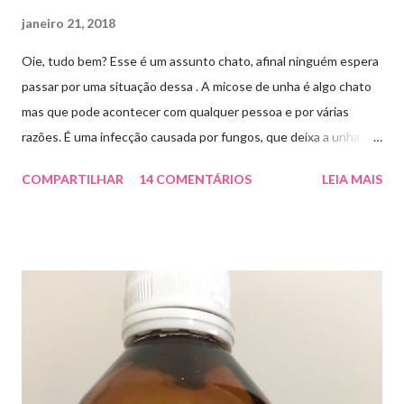
janeiro 21, 2018
Oie, tudo bem? Esse é um assunto chato, afinal ninguém espera
passar por uma situação dessa . A micose de unha é algo chato
mas que pode acontecer com qualquer pessoa e por várias
razões. É uma infecção causada por fungos, que deixa a unha
amarelada ou esbranquiçada, deformada , grossa , podendo até
COMPARTILHAR
14 COMENTÁRIOS
LEIA MAIS
descolar da pele. As causas mais comuns dessas micoses é por
andar descalço em piscinas , banheiros públicos, pelo uso de
sapato apertado e até pelos materiais usados em manicures ( no
caso das unhas das mãos) . Como tratar? O tratamento da
micose de unha é feito com esmaltes antifúngicos ou remédios
orais ,ou para aplicação local receitados pelo dermatologista. O
tempo para tratamento pode variar de 06 meses a um ano. Para
quem prefere tratamentos caseiros , pode aplicar óleo de cravo
duas vezes ao dia. Eu já passei por isso, pelo uso de muito