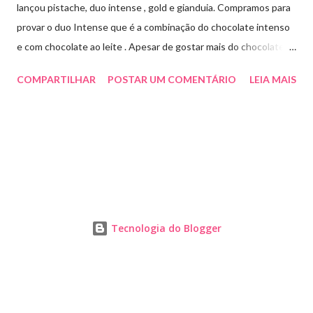
lançou pistache, duo intense , gold e gianduia. Compramos para
provar o duo Intense que é a combinação do chocolate intenso
e com chocolate ao leite . Apesar de gostar mais do chocolate
meio amargo , essa combinação ficou muito gostosa e doce na
COMPARTILHAR
POSTAR UM COMENTÁRIO
LEIA MAIS
medida certa ( tem sabor e cremosidade ). Preço R$19,99 .
Tecnologia do Blogger