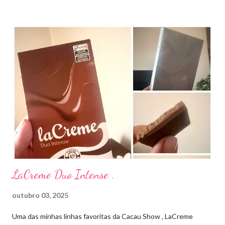
diretamente na acne tratando a inflamação. O preço R$27,90.
Como eu uso: aplico uma pequena quantidade em um algodão e
aplico sobre a acne ( geralmente uso a noite). Informação do
produto: ILOSONE TÓPICO SOLUÇÃO (eritromicina) é um
antibiótico de amplo espectro produzido por uma cepa de
Streptomyces erythraeus. É básico e forma rapidamente sais
com os ácidos. Forma farmacêutica e Apresentação ILOSONE
TÓPICO SOLUÇÃO é apresentado sob a forma líquida em
frascos de 120 ml. USO PEDIÁTRICO E ADULTO. Composição
Cada ml contém: Eritromicina base 20 mg Excipientes q.s....
LaCreme Duo Intense .
outubro 03, 2025
Uma das minhas linhas favoritas da Cacau Show , LaCreme