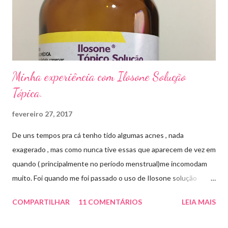
sapato fechado e apertado . E utilizei o Ciclopirox olamina que é
um agente antifúngico sintético para tratamento dermatológico
...
Minha experiência com Ilosone Solução
Tópica.
fevereiro 27, 2017
De uns tempos pra cá tenho tido algumas acnes , nada
exagerado , mas como nunca tive essas que aparecem de vez em
quando ( principalmente no período menstrual)me incomodam
muito. Foi quando me foi passado o uso de Ilosone solução
tópica ( é preciso receita para comprar por isso é importante
COMPARTILHAR
11 COMENTÁRIOS
LEIA MAIS
uma consulta com o dermatologista) O Ilosone é um antibiótico
e por essa razão precisa de prescrição médica .Ele age