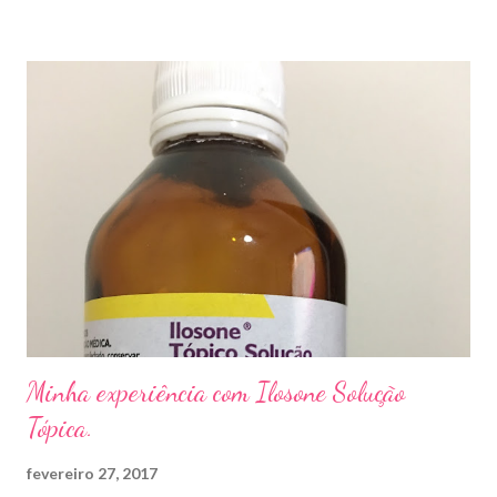
sapato apertado e até pelos materiais usados em manicures ( no
caso das unhas das mãos) . Como tratar? O tratamento da
micose de unha é feito com esmaltes antifúngicos ou remédios
orais ,ou para aplicação local receitados pelo dermatologista. O
tempo para tratamento pode variar de 06 meses a um ano. Para
quem prefere tratamentos caseiros , pode aplicar óleo de cravo
duas vezes ao dia. Eu já passei por isso, pelo uso de muito
sapato fechado e apertado . E utilizei o Ciclopirox olamina que é
um agente antifúngico sintético para tratamento dermatológico
...
Minha experiência com Ilosone Solução
Tópica.
fevereiro 27, 2017