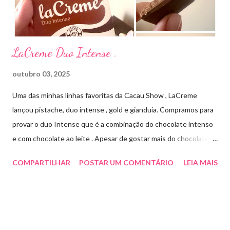
Cada ml contém: Eritromicina base 20 mg Excipientes q.s....
LaCreme Duo Intense .
outubro 03, 2025
Uma das minhas linhas favoritas da Cacau Show , LaCreme
lançou pistache, duo intense , gold e gianduia. Compramos para
provar o duo Intense que é a combinação do chocolate intenso
e com chocolate ao leite . Apesar de gostar mais do chocolate
meio amargo , essa combinação ficou muito gostosa e doce na
COMPARTILHAR
POSTAR UM COMENTÁRIO
LEIA MAIS
medida certa ( tem sabor e cremosidade ). Preço R$19,99 .