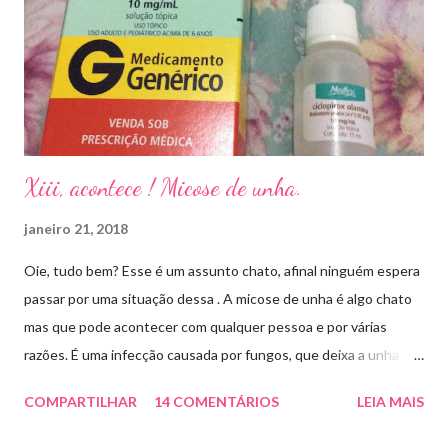
Xiii, acontece ! Micose de unha.
janeiro 21, 2018
Oie, tudo bem? Esse é um assunto chato, afinal ninguém espera
passar por uma situação dessa . A micose de unha é algo chato
mas que pode acontecer com qualquer pessoa e por várias
razões. É uma infecção causada por fungos, que deixa a unha
amarelada ou esbranquiçada, deformada , grossa , podendo até
COMPARTILHAR
14 COMENTÁRIOS
LEIA MAIS
descolar da pele. As causas mais comuns dessas micoses é por
andar descalço em piscinas , banheiros públicos, pelo uso de