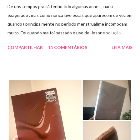
De uns tempos pra cá tenho tido algumas acnes , nada
exagerado , mas como nunca tive essas que aparecem de vez em
quando ( principalmente no período menstrual)me incomodam
muito. Foi quando me foi passado o uso de Ilosone solução
tópica ( é preciso receita para comprar por isso é importante
COMPARTILHAR
11 COMENTÁRIOS
LEIA MAIS
uma consulta com o dermatologista) O Ilosone é um antibiótico
e por essa razão precisa de prescrição médica .Ele age
diretamente na acne tratando a inflamação. O preço R$27,90.
Como eu uso: aplico uma pequena quantidade em um algodão e
aplico sobre a acne ( geralmente uso a noite). Informação do
produto: ILOSONE TÓPICO SOLUÇÃO (eritromicina) é um
antibiótico de amplo espectro produzido por uma cepa de
Streptomyces erythraeus. É básico e forma rapidamente sais
com os ácidos. Forma farmacêutica e Apresentação ILOSONE
TÓPICO SOLUÇÃO é apresentado sob a forma líquida em
frascos de 120 ml. USO PEDIÁTRICO E ADULTO. Composição