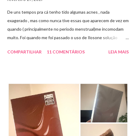
De uns tempos pra cá tenho tido algumas acnes , nada
exagerado , mas como nunca tive essas que aparecem de vez em
quando ( principalmente no período menstrual)me incomodam
muito. Foi quando me foi passado o uso de Ilosone solução
tópica ( é preciso receita para comprar por isso é importante
COMPARTILHAR
11 COMENTÁRIOS
LEIA MAIS
uma consulta com o dermatologista) O Ilosone é um antibiótico
e por essa razão precisa de prescrição médica .Ele age
diretamente na acne tratando a inflamação. O preço R$27,90.
Como eu uso: aplico uma pequena quantidade em um algodão e
aplico sobre a acne ( geralmente uso a noite). Informação do
produto: ILOSONE TÓPICO SOLUÇÃO (eritromicina) é um
antibiótico de amplo espectro produzido por uma cepa de
Streptomyces erythraeus. É básico e forma rapidamente sais
com os ácidos. Forma farmacêutica e Apresentação ILOSONE
TÓPICO SOLUÇÃO é apresentado sob a forma líquida em