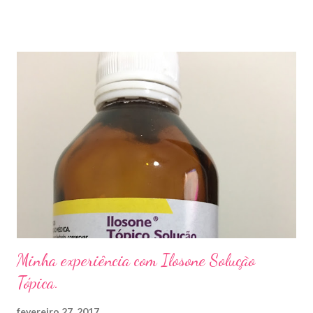
andar descalço em piscinas , banheiros públicos, pelo uso de
sapato apertado e até pelos materiais usados em manicures ( no
caso das unhas das mãos) . Como tratar? O tratamento da
micose de unha é feito com esmaltes antifúngicos ou remédios
orais ,ou para aplicação local receitados pelo dermatologista. O
tempo para tratamento pode variar de 06 meses a um ano. Para
quem prefere tratamentos caseiros , pode aplicar óleo de cravo
duas vezes ao dia. Eu já passei por isso, pelo uso de muito
sapato fechado e apertado . E utilizei o Ciclopirox olamina que é
um agente antifúngico sintético para tratamento dermatológico
...
Minha experiência com Ilosone Solução
Tópica.
fevereiro 27, 2017