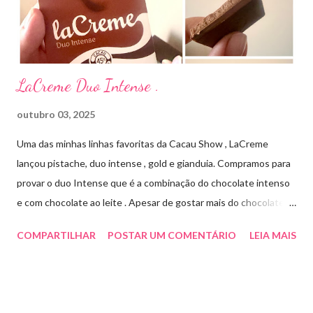
frascos de 120 ml. USO PEDIÁTRICO E ADULTO. Composição
Cada ml contém: Eritromicina base 20 mg Excipientes q.s....
LaCreme Duo Intense .
outubro 03, 2025
Uma das minhas linhas favoritas da Cacau Show , LaCreme
lançou pistache, duo intense , gold e gianduia. Compramos para
provar o duo Intense que é a combinação do chocolate intenso
e com chocolate ao leite . Apesar de gostar mais do chocolate
meio amargo , essa combinação ficou muito gostosa e doce na
COMPARTILHAR
POSTAR UM COMENTÁRIO
LEIA MAIS
medida certa ( tem sabor e cremosidade ). Preço R$19,99 .