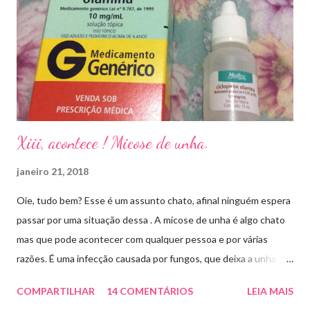
Xiii, acontece ! Micose de unha.
janeiro 21, 2018
Oie, tudo bem? Esse é um assunto chato, afinal ninguém espera
passar por uma situação dessa . A micose de unha é algo chato
mas que pode acontecer com qualquer pessoa e por várias
razões. É uma infecção causada por fungos, que deixa a unha
amarelada ou esbranquiçada, deformada , grossa , podendo até
COMPARTILHAR
14 COMENTÁRIOS
LEIA MAIS
descolar da pele. As causas mais comuns dessas micoses é por