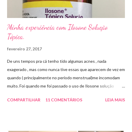
...
Minha experiência com Ilosone Solução
Tópica.
fevereiro 27, 2017
De uns tempos pra cá tenho tido algumas acnes , nada
exagerado , mas como nunca tive essas que aparecem de vez em
quando ( principalmente no período menstrual)me incomodam
muito. Foi quando me foi passado o uso de Ilosone solução
tópica ( é preciso receita para comprar por isso é importante
COMPARTILHAR
11 COMENTÁRIOS
LEIA MAIS
uma consulta com o dermatologista) O Ilosone é um antibiótico
e por essa razão precisa de prescrição médica .Ele age
diretamente na acne tratando a inflamação. O preço R$27,90.
Como eu uso: aplico uma pequena quantidade em um algodão e