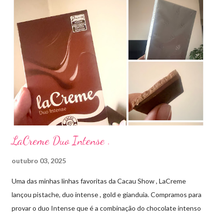
aplico sobre a acne ( geralmente uso a noite). Informação do
produto: ILOSONE TÓPICO SOLUÇÃO (eritromicina) é um
antibiótico de amplo espectro produzido por uma cepa de
Streptomyces erythraeus. É básico e forma rapidamente sais
com os ácidos. Forma farmacêutica e Apresentação ILOSONE
TÓPICO SOLUÇÃO é apresentado sob a forma líquida em
frascos de 120 ml. USO PEDIÁTRICO E ADULTO. Composição
Cada ml contém: Eritromicina base 20 mg Excipientes q.s....
LaCreme Duo Intense .
outubro 03, 2025
Uma das minhas linhas favoritas da Cacau Show , LaCreme
lançou pistache, duo intense , gold e gianduia. Compramos para
provar o duo Intense que é a combinação do chocolate intenso