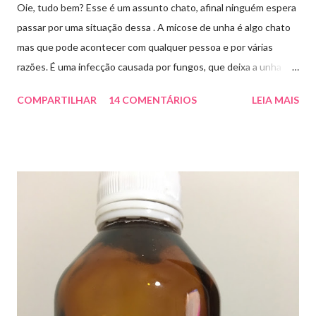
Oie, tudo bem? Esse é um assunto chato, afinal ninguém espera
passar por uma situação dessa . A micose de unha é algo chato
mas que pode acontecer com qualquer pessoa e por várias
razões. É uma infecção causada por fungos, que deixa a unha
amarelada ou esbranquiçada, deformada , grossa , podendo até
COMPARTILHAR
14 COMENTÁRIOS
LEIA MAIS
descolar da pele. As causas mais comuns dessas micoses é por
andar descalço em piscinas , banheiros públicos, pelo uso de
sapato apertado e até pelos materiais usados em manicures ( no
caso das unhas das mãos) . Como tratar? O tratamento da
micose de unha é feito com esmaltes antifúngicos ou remédios
orais ,ou para aplicação local receitados pelo dermatologista. O
tempo para tratamento pode variar de 06 meses a um ano. Para
quem prefere tratamentos caseiros , pode aplicar óleo de cravo
duas vezes ao dia. Eu já passei por isso, pelo uso de muito
sapato fechado e apertado . E utilizei o Ciclopirox olamina que é
um agente antifúngico sintético para tratamento dermatológico