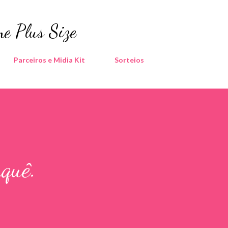
Pular para o conteúdo principal
e Plus Size
Parceiros e Midia Kit
Sorteios
quê.