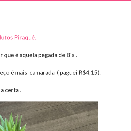
utos Piraquê.
que é aquela pegada de Bis .
eço é mais camarada ( paguei R$4,15).
 certa .