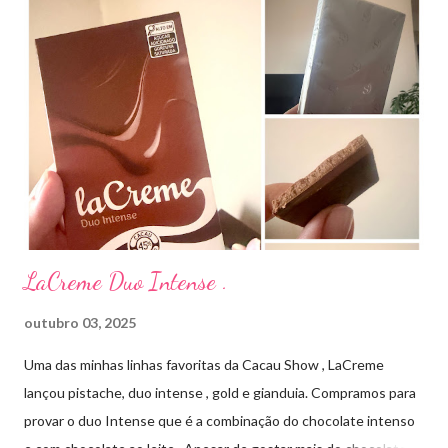
aplico sobre a acne ( geralmente uso a noite). Informação do
produto: ILOSONE TÓPICO SOLUÇÃO (eritromicina) é um
antibiótico de amplo espectro produzido por uma cepa de
Streptomyces erythraeus. É básico e forma rapidamente sais
com os ácidos. Forma farmacêutica e Apresentação ILOSONE
TÓPICO SOLUÇÃO é apresentado sob a forma líquida em
frascos de 120 ml. USO PEDIÁTRICO E ADULTO. Composição
Cada ml contém: Eritromicina base 20 mg Excipientes q.s....
LaCreme Duo Intense .
outubro 03, 2025
Uma das minhas linhas favoritas da Cacau Show , LaCreme
lançou pistache, duo intense , gold e gianduia. Compramos para
provar o duo Intense que é a combinação do chocolate intenso