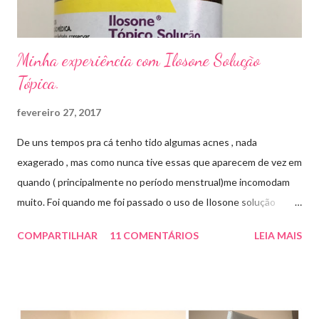
...
Minha experiência com Ilosone Solução
Tópica.
fevereiro 27, 2017
De uns tempos pra cá tenho tido algumas acnes , nada
exagerado , mas como nunca tive essas que aparecem de vez em
quando ( principalmente no período menstrual)me incomodam
muito. Foi quando me foi passado o uso de Ilosone solução
tópica ( é preciso receita para comprar por isso é importante
COMPARTILHAR
11 COMENTÁRIOS
LEIA MAIS
uma consulta com o dermatologista) O Ilosone é um antibiótico
e por essa razão precisa de prescrição médica .Ele age
diretamente na acne tratando a inflamação. O preço R$27,90.
Como eu uso: aplico uma pequena quantidade em um algodão e