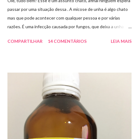
Oie, tudo bem? Esse é um assunto chato, afinal ninguém espera
passar por uma situação dessa . A micose de unha é algo chato
mas que pode acontecer com qualquer pessoa e por várias
razões. É uma infecção causada por fungos, que deixa a unha
amarelada ou esbranquiçada, deformada , grossa , podendo até
COMPARTILHAR
14 COMENTÁRIOS
LEIA MAIS
descolar da pele. As causas mais comuns dessas micoses é por
andar descalço em piscinas , banheiros públicos, pelo uso de
sapato apertado e até pelos materiais usados em manicures ( no
caso das unhas das mãos) . Como tratar? O tratamento da
micose de unha é feito com esmaltes antifúngicos ou remédios
orais ,ou para aplicação local receitados pelo dermatologista. O
tempo para tratamento pode variar de 06 meses a um ano. Para
quem prefere tratamentos caseiros , pode aplicar óleo de cravo
duas vezes ao dia. Eu já passei por isso, pelo uso de muito
sapato fechado e apertado . E utilizei o Ciclopirox olamina que é
um agente antifúngico sintético para tratamento dermatológico