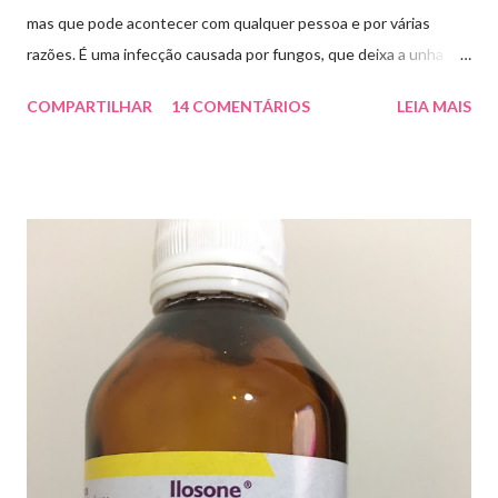
mas que pode acontecer com qualquer pessoa e por várias
razões. É uma infecção causada por fungos, que deixa a unha
amarelada ou esbranquiçada, deformada , grossa , podendo até
COMPARTILHAR
14 COMENTÁRIOS
LEIA MAIS
descolar da pele. As causas mais comuns dessas micoses é por
andar descalço em piscinas , banheiros públicos, pelo uso de
sapato apertado e até pelos materiais usados em manicures ( no
caso das unhas das mãos) . Como tratar? O tratamento da
micose de unha é feito com esmaltes antifúngicos ou remédios
orais ,ou para aplicação local receitados pelo dermatologista. O
tempo para tratamento pode variar de 06 meses a um ano. Para
quem prefere tratamentos caseiros , pode aplicar óleo de cravo
duas vezes ao dia. Eu já passei por isso, pelo uso de muito
sapato fechado e apertado . E utilizei o Ciclopirox olamina que é
um agente antifúngico sintético para tratamento dermatológico
...