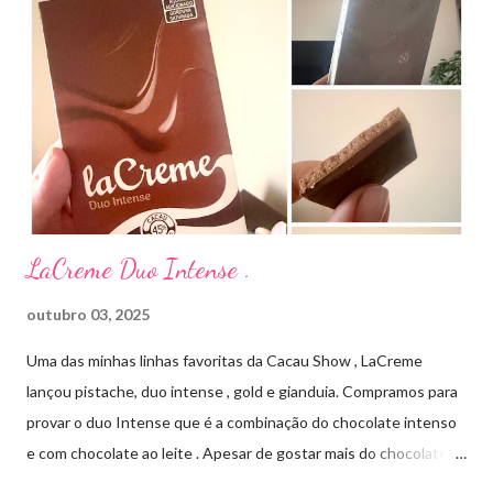
antibiótico de amplo espectro produzido por uma cepa de
Streptomyces erythraeus. É básico e forma rapidamente sais
com os ácidos. Forma farmacêutica e Apresentação ILOSONE
TÓPICO SOLUÇÃO é apresentado sob a forma líquida em
frascos de 120 ml. USO PEDIÁTRICO E ADULTO. Composição
Cada ml contém: Eritromicina base 20 mg Excipientes q.s....
LaCreme Duo Intense .
outubro 03, 2025
Uma das minhas linhas favoritas da Cacau Show , LaCreme
lançou pistache, duo intense , gold e gianduia. Compramos para
provar o duo Intense que é a combinação do chocolate intenso
e com chocolate ao leite . Apesar de gostar mais do chocolate
meio amargo , essa combinação ficou muito gostosa e doce na