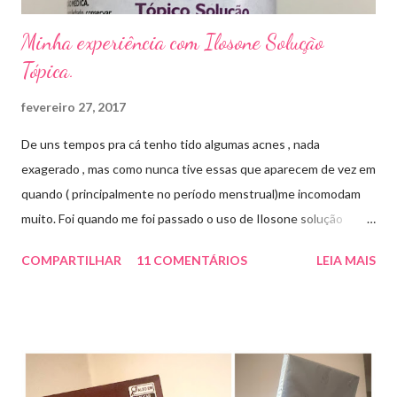
Minha experiência com Ilosone Solução
Tópica.
fevereiro 27, 2017
De uns tempos pra cá tenho tido algumas acnes , nada
exagerado , mas como nunca tive essas que aparecem de vez em
quando ( principalmente no período menstrual)me incomodam
muito. Foi quando me foi passado o uso de Ilosone solução
tópica ( é preciso receita para comprar por isso é importante
COMPARTILHAR
11 COMENTÁRIOS
LEIA MAIS
uma consulta com o dermatologista) O Ilosone é um antibiótico
e por essa razão precisa de prescrição médica .Ele age
diretamente na acne tratando a inflamação. O preço R$27,90.
Como eu uso: aplico uma pequena quantidade em um algodão e
aplico sobre a acne ( geralmente uso a noite). Informação do
produto: ILOSONE TÓPICO SOLUÇÃO (eritromicina) é um