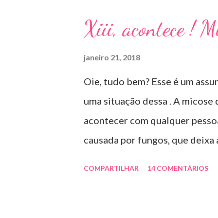
Xiii, acontece ! 
janeiro 21, 2018
Oie, tudo bem? Esse é um assun
uma situação dessa . A micose
acontecer com qualquer pessoa 
causada por fungos, que deixa
deformada , grossa , podendo a
COMPARTILHAR
14 COMENTÁRIOS
dessas micoses é por andar des
uso de sapato apertado e até p
caso das unhas das mãos) . Co