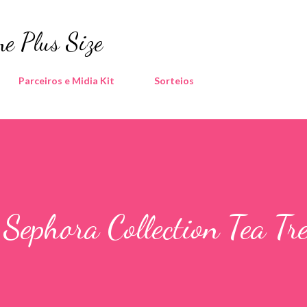
Pular para o conteúdo principal
e Plus Size
Parceiros e Midia Kit
Sorteios
Sephora Collection Tea Tre