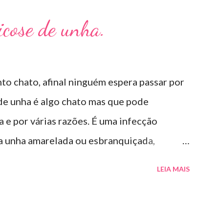
Micose de unha.
to chato, afinal ninguém espera passar por
 de unha é algo chato mas que pode
e por várias razões. É uma infecção
 a unha amarelada ou esbranquiçada,
té descolar da pele. As causas mais comuns
LEIA MAIS
calço em piscinas , banheiros públicos, pelo
elos materiais usados em manicures ( no
mo tratar? O tratamento da micose de unha é