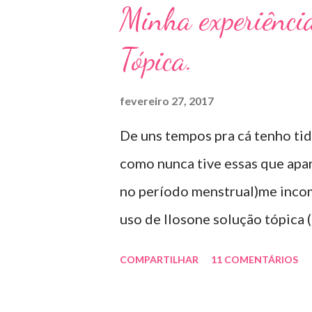
Minha experiênci
feito com esmaltes antifúngico
Tópica.
receitados pelo dermatologist
06 meses a um ano. Para quem p
fevereiro 27, 2017
óleo de cravo duas vezes ao dia
De uns tempos pra cá tenho tid
sapato fechado e apertado . E u
como nunca tive essas que apa
agente antifúngico sintético p
no período menstrual)me inco
uso de Ilosone solução tópica (
importante uma consulta com o
COMPARTILHAR
11 COMENTÁRIOS
antibiótico e por essa razão pr
diretamente na acne tratando 