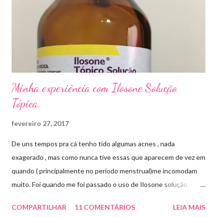
duas vezes ao dia. Eu já passei por isso, pelo uso de muito
sapato fechado e apertado . E utilizei o Ciclopirox olamina que é
um agente antifúngico sintético para tratamento dermatológico
...
Minha experiência com Ilosone Solução
Tópica.
fevereiro 27, 2017
De uns tempos pra cá tenho tido algumas acnes , nada
exagerado , mas como nunca tive essas que aparecem de vez em
quando ( principalmente no período menstrual)me incomodam
muito. Foi quando me foi passado o uso de Ilosone solução
tópica ( é preciso receita para comprar por isso é importante
COMPARTILHAR
11 COMENTÁRIOS
LEIA MAIS
uma consulta com o dermatologista) O Ilosone é um antibiótico