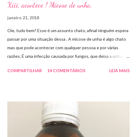
Xiii, acontece ! Micose de unha.
janeiro 21, 2018
Oie, tudo bem? Esse é um assunto chato, afinal ninguém espera
passar por uma situação dessa . A micose de unha é algo chato
mas que pode acontecer com qualquer pessoa e por várias
razões. É uma infecção causada por fungos, que deixa a unha
amarelada ou esbranquiçada, deformada , grossa , podendo até
COMPARTILHAR
14 COMENTÁRIOS
LEIA MAIS
descolar da pele. As causas mais comuns dessas micoses é por
andar descalço em piscinas , banheiros públicos, pelo uso de
sapato apertado e até pelos materiais usados em manicures ( no
caso das unhas das mãos) . Como tratar? O tratamento da
micose de unha é feito com esmaltes antifúngicos ou remédios
orais ,ou para aplicação local receitados pelo dermatologista. O
tempo para tratamento pode variar de 06 meses a um ano. Para
quem prefere tratamentos caseiros , pode aplicar óleo de cravo