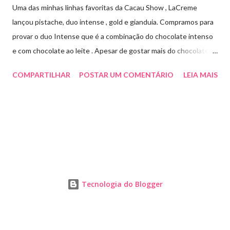
Uma das minhas linhas favoritas da Cacau Show , LaCreme
lançou pistache, duo intense , gold e gianduia. Compramos para
provar o duo Intense que é a combinação do chocolate intenso
e com chocolate ao leite . Apesar de gostar mais do chocolate
meio amargo , essa combinação ficou muito gostosa e doce na
COMPARTILHAR
POSTAR UM COMENTÁRIO
LEIA MAIS
medida certa ( tem sabor e cremosidade ). Preço R$19,99 .
Tecnologia do Blogger