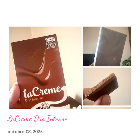
e por essa razão precisa de prescrição médica .Ele age
diretamente na acne tratando a inflamação. O preço R$27,90.
Como eu uso: aplico uma pequena quantidade em um algodão e
aplico sobre a acne ( geralmente uso a noite). Informação do
produto: ILOSONE TÓPICO SOLUÇÃO (eritromicina) é um
antibiótico de amplo espectro produzido por uma cepa de
Streptomyces erythraeus. É básico e forma rapidamente sais
com os ácidos. Forma farmacêutica e Apresentação ILOSONE
TÓPICO SOLUÇÃO é apresentado sob a forma líquida em
frascos de 120 ml. USO PEDIÁTRICO E ADULTO. Composição
Cada ml contém: Eritromicina base 20 mg Excipientes q.s....
LaCreme Duo Intense .
outubro 03, 2025