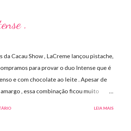
a inflamação. O preço R$27,90. Como eu
idade em um algodão e aplico sobre a acne (
ense .
ormação do produto: ILOSONE TÓPICO
antibiótico de amplo espectro produzido
erythraeus. É básico e forma rapidamente
as da Cacau Show , LaCreme lançou pistache,
rmacêutica e Apresentação ILOSONE
 Compramos para provar o duo Intense que é
o sob a forma líquida em frascos de 120
nso e com chocolate ao leite . Apesar de
O. Composição Cada ml contém:
 amargo , essa combinação ficou muito
ntes q.s....
 ( tem sabor e cremosidade ). Preço
TÁRIO
LEIA MAIS