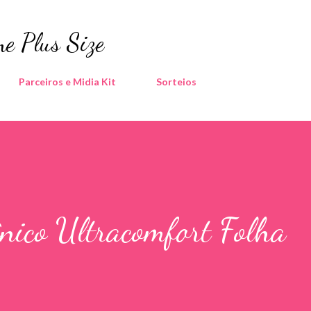
Pular para o conteúdo principal
e Plus Size
Parceiros e Midia Kit
Sorteios
ênico Ultracomfort Folha