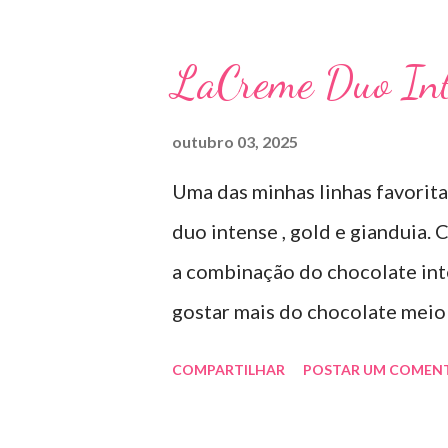
diretamente na acne tratando 
uso: aplico uma pequena quant
LaCreme Duo Int
geralmente uso a noite). Inf
SOLUÇÃO (eritromicina) é um 
outubro 03, 2025
por uma cepa de Streptomyces 
Uma das minhas linhas favorit
sais com os ácidos. Forma fa
duo intense , gold e gianduia.
TÓPICO SOLUÇÃO é apresentad
a combinação do chocolate inte
ml. USO PEDIÁTRICO E ADULT
gostar mais do chocolate meio
Eritromicina base 20 mg Excipie
gostosa e doce na medida certa
COMPARTILHAR
POSTAR UM COMEN
R$19,99 .