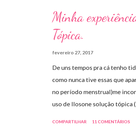
caso das unhas das mãos) . Co
Minha experiênci
feito com esmaltes antifúngico
Tópica.
receitados pelo dermatologist
06 meses a um ano. Para quem p
fevereiro 27, 2017
óleo de cravo duas vezes ao dia
De uns tempos pra cá tenho tid
sapato fechado e apertado . E u
como nunca tive essas que apa
agente antifúngico sintético p
no período menstrual)me inco
uso de Ilosone solução tópica (
importante uma consulta com o
COMPARTILHAR
11 COMENTÁRIOS
antibiótico e por essa razão pr