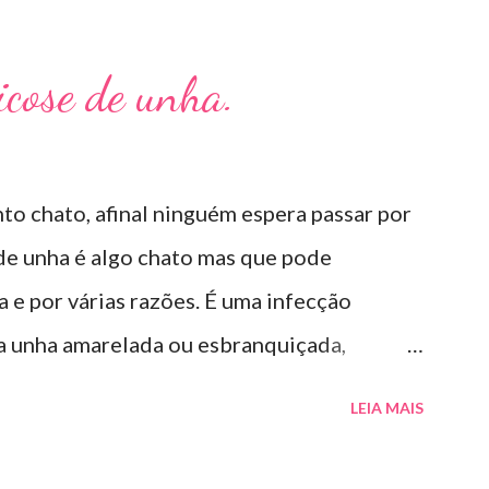
Micose de unha.
to chato, afinal ninguém espera passar por
 de unha é algo chato mas que pode
e por várias razões. É uma infecção
 a unha amarelada ou esbranquiçada,
té descolar da pele. As causas mais comuns
LEIA MAIS
calço em piscinas , banheiros públicos, pelo
elos materiais usados em manicures ( no