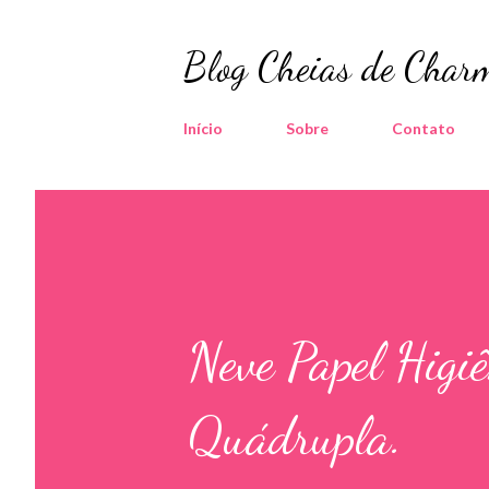
Blog Cheias de Charm
Início
Sobre
Contato
Neve Papel Higi
Quádrupla.