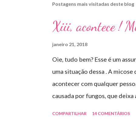
Postagens mais visitadas deste blog
Xiii, acontece ! 
janeiro 21, 2018
Oie, tudo bem? Esse é um assun
uma situação dessa . A micose
acontecer com qualquer pessoa 
causada por fungos, que deixa
deformada , grossa , podendo a
COMPARTILHAR
14 COMENTÁRIOS
dessas micoses é por andar des
uso de sapato apertado e até p