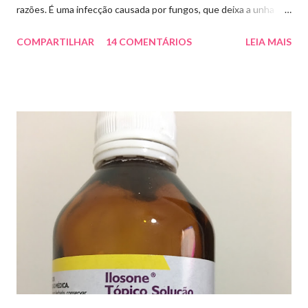
razões. É uma infecção causada por fungos, que deixa a unha
amarelada ou esbranquiçada, deformada , grossa , podendo até
COMPARTILHAR
14 COMENTÁRIOS
LEIA MAIS
descolar da pele. As causas mais comuns dessas micoses é por
andar descalço em piscinas , banheiros públicos, pelo uso de
sapato apertado e até pelos materiais usados em manicures ( no
caso das unhas das mãos) . Como tratar? O tratamento da
micose de unha é feito com esmaltes antifúngicos ou remédios
orais ,ou para aplicação local receitados pelo dermatologista. O
tempo para tratamento pode variar de 06 meses a um ano. Para
quem prefere tratamentos caseiros , pode aplicar óleo de cravo
duas vezes ao dia. Eu já passei por isso, pelo uso de muito
sapato fechado e apertado . E utilizei o Ciclopirox olamina que é
um agente antifúngico sintético para tratamento dermatológico
...