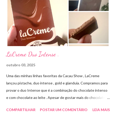
Streptomyces erythraeus. É básico e forma rapidamente sais
com os ácidos. Forma farmacêutica e Apresentação ILOSONE
TÓPICO SOLUÇÃO é apresentado sob a forma líquida em
frascos de 120 ml. USO PEDIÁTRICO E ADULTO. Composição
Cada ml contém: Eritromicina base 20 mg Excipientes q.s....
LaCreme Duo Intense .
outubro 03, 2025
Uma das minhas linhas favoritas da Cacau Show , LaCreme
lançou pistache, duo intense , gold e gianduia. Compramos para
provar o duo Intense que é a combinação do chocolate intenso
e com chocolate ao leite . Apesar de gostar mais do chocolate
meio amargo , essa combinação ficou muito gostosa e doce na
COMPARTILHAR
POSTAR UM COMENTÁRIO
LEIA MAIS
medida certa ( tem sabor e cremosidade ). Preço R$19,99 .