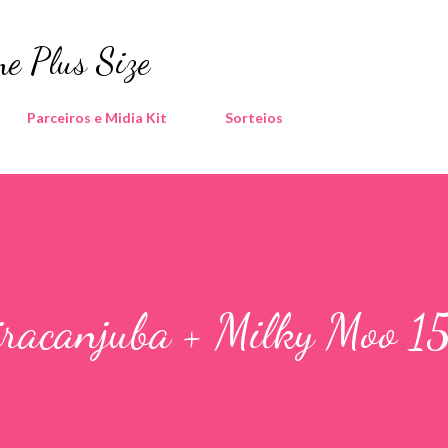
Pular para o conteúdo principal
e Plus Size
Parceiros e Midia Kit
Sorteios
racanjuba + Milky Moo 15