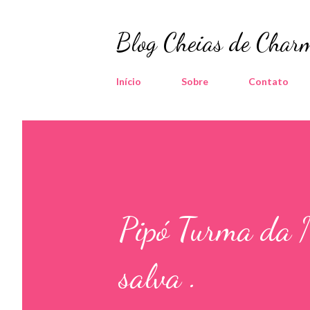
Blog Cheias de Charm
Início
Sobre
Contato
Pipó Turma da 
salva .