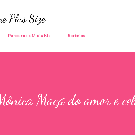
Pular para o conteúdo principal
e Plus Size
Parceiros e Midia Kit
Sorteios
Mônica Maçã do amor e ce