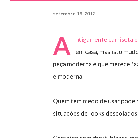
setembro 19, 2013
A
ntigamente camiseta er
em casa, mas isto mud
peça moderna e que merece faz
e moderna.
Quem tem medo de usar pode re
situações de looks descolados 
Combine com short, blazer mon