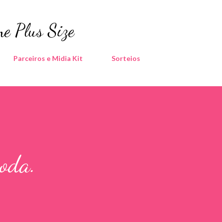
Pular para o conteúdo principal
e Plus Size
Parceiros e Midia Kit
Sorteios
oda.