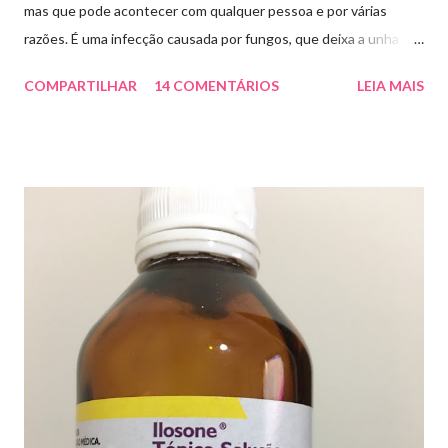
mas que pode acontecer com qualquer pessoa e por várias
razões. É uma infecção causada por fungos, que deixa a unha
amarelada ou esbranquiçada, deformada , grossa , podendo até
COMPARTILHAR
14 COMENTÁRIOS
LEIA MAIS
descolar da pele. As causas mais comuns dessas micoses é por
andar descalço em piscinas , banheiros públicos, pelo uso de
sapato apertado e até pelos materiais usados em manicures ( no
caso das unhas das mãos) . Como tratar? O tratamento da
micose de unha é feito com esmaltes antifúngicos ou remédios
orais ,ou para aplicação local receitados pelo dermatologista. O
tempo para tratamento pode variar de 06 meses a um ano. Para
quem prefere tratamentos caseiros , pode aplicar óleo de cravo
duas vezes ao dia. Eu já passei por isso, pelo uso de muito
sapato fechado e apertado . E utilizei o Ciclopirox olamina que é
um agente antifúngico sintético para tratamento dermatológico
...