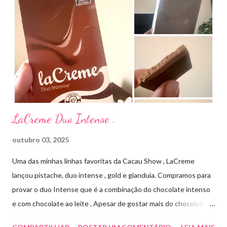
antibiótico de amplo espectro produzido por uma cepa de
Streptomyces erythraeus. É básico e forma rapidamente sais
com os ácidos. Forma farmacêutica e Apresentação ILOSONE
TÓPICO SOLUÇÃO é apresentado sob a forma líquida em
frascos de 120 ml. USO PEDIÁTRICO E ADULTO. Composição
Cada ml contém: Eritromicina base 20 mg Excipientes q.s....
LaCreme Duo Intense .
outubro 03, 2025
Uma das minhas linhas favoritas da Cacau Show , LaCreme
lançou pistache, duo intense , gold e gianduia. Compramos para
provar o duo Intense que é a combinação do chocolate intenso
e com chocolate ao leite . Apesar de gostar mais do chocolate
meio amargo , essa combinação ficou muito gostosa e doce na