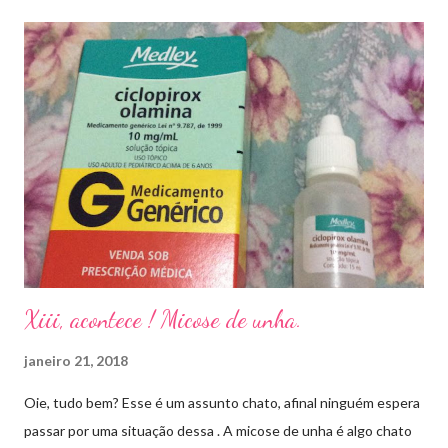
r
u
m
c
o
m
e
n
t
á
r
i
o
Xiii, acontece ! Micose de unha.
janeiro 21, 2018
Oie, tudo bem? Esse é um assunto chato, afinal ninguém espera
passar por uma situação dessa . A micose de unha é algo chato