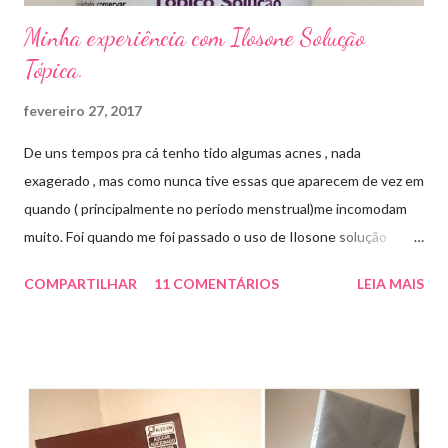
Minha experiência com Ilosone Solução
Tópica.
fevereiro 27, 2017
De uns tempos pra cá tenho tido algumas acnes , nada
exagerado , mas como nunca tive essas que aparecem de vez em
quando ( principalmente no período menstrual)me incomodam
muito. Foi quando me foi passado o uso de Ilosone solução
tópica ( é preciso receita para comprar por isso é importante
COMPARTILHAR
11 COMENTÁRIOS
LEIA MAIS
uma consulta com o dermatologista) O Ilosone é um antibiótico
e por essa razão precisa de prescrição médica .Ele age
diretamente na acne tratando a inflamação. O preço R$27,90.
Como eu uso: aplico uma pequena quantidade em um algodão e
aplico sobre a acne ( geralmente uso a noite). Informação do
produto: ILOSONE TÓPICO SOLUÇÃO (eritromicina) é um