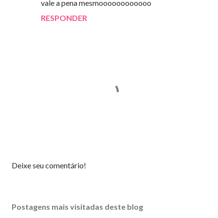
vale a pena mesmoooooooooooo
RESPONDER
P
Deixe seu comentário!
o
s
t
Postagens mais visitadas deste blog
a