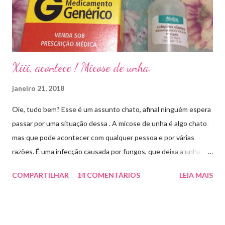
Xiii, acontece ! Micose de unha.
janeiro 21, 2018
Oie, tudo bem? Esse é um assunto chato, afinal ninguém espera
passar por uma situação dessa . A micose de unha é algo chato
mas que pode acontecer com qualquer pessoa e por várias
razões. É uma infecção causada por fungos, que deixa a unha
amarelada ou esbranquiçada, deformada , grossa , podendo até
COMPARTILHAR
14 COMENTÁRIOS
LEIA MAIS
descolar da pele. As causas mais comuns dessas micoses é por
andar descalço em piscinas , banheiros públicos, pelo uso de
sapato apertado e até pelos materiais usados em manicures ( no
caso das unhas das mãos) . Como tratar? O tratamento da