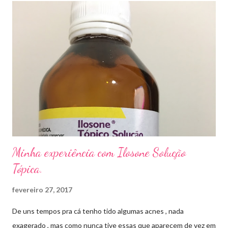
micose de unha é feito com esmaltes antifúngicos ou remédios
orais ,ou para aplicação local receitados pelo dermatologista. O
tempo para tratamento pode variar de 06 meses a um ano. Para
quem prefere tratamentos caseiros , pode aplicar óleo de cravo
duas vezes ao dia. Eu já passei por isso, pelo uso de muito
sapato fechado e apertado . E utilizei o Ciclopirox olamina que é
um agente antifúngico sintético para tratamento dermatológico
...
Minha experiência com Ilosone Solução
Tópica.
fevereiro 27, 2017
De uns tempos pra cá tenho tido algumas acnes , nada
exagerado , mas como nunca tive essas que aparecem de vez em