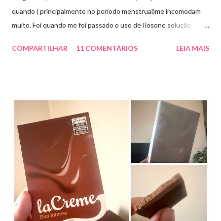
quando ( principalmente no período menstrual)me incomodam
muito. Foi quando me foi passado o uso de Ilosone solução
tópica ( é preciso receita para comprar por isso é importante
COMPARTILHAR
11 COMENTÁRIOS
LEIA MAIS
uma consulta com o dermatologista) O Ilosone é um antibiótico
e por essa razão precisa de prescrição médica .Ele age
diretamente na acne tratando a inflamação. O preço R$27,90.
Como eu uso: aplico uma pequena quantidade em um algodão e
aplico sobre a acne ( geralmente uso a noite). Informação do
produto: ILOSONE TÓPICO SOLUÇÃO (eritromicina) é um
antibiótico de amplo espectro produzido por uma cepa de
Streptomyces erythraeus. É básico e forma rapidamente sais
com os ácidos. Forma farmacêutica e Apresentação ILOSONE
TÓPICO SOLUÇÃO é apresentado sob a forma líquida em
frascos de 120 ml. USO PEDIÁTRICO E ADULTO. Composição
Cada ml contém: Eritromicina base 20 mg Excipientes q.s....