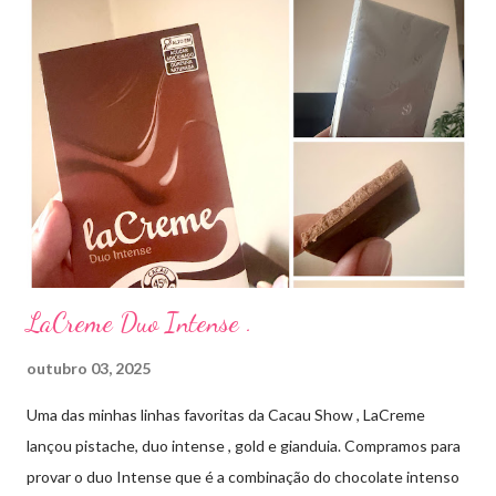
aplico sobre a acne ( geralmente uso a noite). Informação do
produto: ILOSONE TÓPICO SOLUÇÃO (eritromicina) é um
antibiótico de amplo espectro produzido por uma cepa de
Streptomyces erythraeus. É básico e forma rapidamente sais
com os ácidos. Forma farmacêutica e Apresentação ILOSONE
TÓPICO SOLUÇÃO é apresentado sob a forma líquida em
frascos de 120 ml. USO PEDIÁTRICO E ADULTO. Composição
Cada ml contém: Eritromicina base 20 mg Excipientes q.s....
LaCreme Duo Intense .
outubro 03, 2025
Uma das minhas linhas favoritas da Cacau Show , LaCreme
lançou pistache, duo intense , gold e gianduia. Compramos para
provar o duo Intense que é a combinação do chocolate intenso