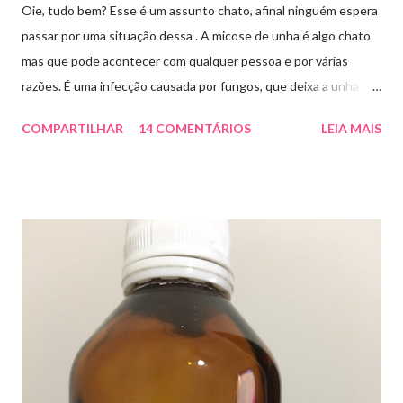
Oie, tudo bem? Esse é um assunto chato, afinal ninguém espera
passar por uma situação dessa . A micose de unha é algo chato
mas que pode acontecer com qualquer pessoa e por várias
razões. É uma infecção causada por fungos, que deixa a unha
amarelada ou esbranquiçada, deformada , grossa , podendo até
COMPARTILHAR
14 COMENTÁRIOS
LEIA MAIS
descolar da pele. As causas mais comuns dessas micoses é por
andar descalço em piscinas , banheiros públicos, pelo uso de
sapato apertado e até pelos materiais usados em manicures ( no
caso das unhas das mãos) . Como tratar? O tratamento da
micose de unha é feito com esmaltes antifúngicos ou remédios
orais ,ou para aplicação local receitados pelo dermatologista. O
tempo para tratamento pode variar de 06 meses a um ano. Para
quem prefere tratamentos caseiros , pode aplicar óleo de cravo
duas vezes ao dia. Eu já passei por isso, pelo uso de muito
sapato fechado e apertado . E utilizei o Ciclopirox olamina que é
um agente antifúngico sintético para tratamento dermatológico