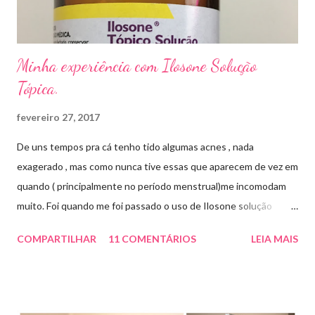
...
Minha experiência com Ilosone Solução
Tópica.
fevereiro 27, 2017
De uns tempos pra cá tenho tido algumas acnes , nada
exagerado , mas como nunca tive essas que aparecem de vez em
quando ( principalmente no período menstrual)me incomodam
muito. Foi quando me foi passado o uso de Ilosone solução
tópica ( é preciso receita para comprar por isso é importante
COMPARTILHAR
11 COMENTÁRIOS
LEIA MAIS
uma consulta com o dermatologista) O Ilosone é um antibiótico
e por essa razão precisa de prescrição médica .Ele age
diretamente na acne tratando a inflamação. O preço R$27,90.
Como eu uso: aplico uma pequena quantidade em um algodão e