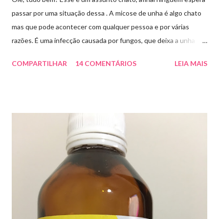
passar por uma situação dessa . A micose de unha é algo chato
mas que pode acontecer com qualquer pessoa e por várias
razões. É uma infecção causada por fungos, que deixa a unha
amarelada ou esbranquiçada, deformada , grossa , podendo até
COMPARTILHAR
14 COMENTÁRIOS
LEIA MAIS
descolar da pele. As causas mais comuns dessas micoses é por
andar descalço em piscinas , banheiros públicos, pelo uso de
sapato apertado e até pelos materiais usados em manicures ( no
caso das unhas das mãos) . Como tratar? O tratamento da
micose de unha é feito com esmaltes antifúngicos ou remédios
orais ,ou para aplicação local receitados pelo dermatologista. O
tempo para tratamento pode variar de 06 meses a um ano. Para
quem prefere tratamentos caseiros , pode aplicar óleo de cravo
duas vezes ao dia. Eu já passei por isso, pelo uso de muito
sapato fechado e apertado . E utilizei o Ciclopirox olamina que é
um agente antifúngico sintético para tratamento dermatológico
...