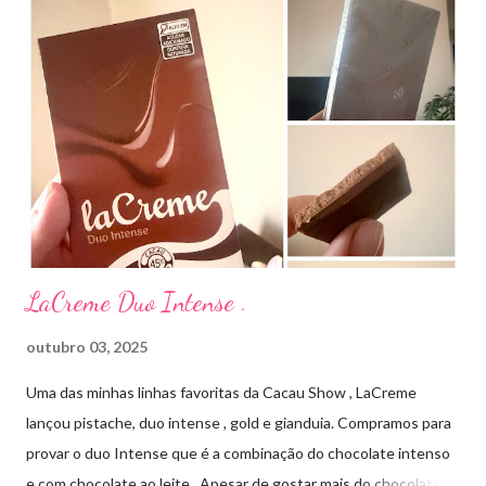
produto: ILOSONE TÓPICO SOLUÇÃO (eritromicina) é um
antibiótico de amplo espectro produzido por uma cepa de
Streptomyces erythraeus. É básico e forma rapidamente sais
com os ácidos. Forma farmacêutica e Apresentação ILOSONE
TÓPICO SOLUÇÃO é apresentado sob a forma líquida em
frascos de 120 ml. USO PEDIÁTRICO E ADULTO. Composição
Cada ml contém: Eritromicina base 20 mg Excipientes q.s....
LaCreme Duo Intense .
outubro 03, 2025
Uma das minhas linhas favoritas da Cacau Show , LaCreme
lançou pistache, duo intense , gold e gianduia. Compramos para
provar o duo Intense que é a combinação do chocolate intenso
e com chocolate ao leite . Apesar de gostar mais do chocolate