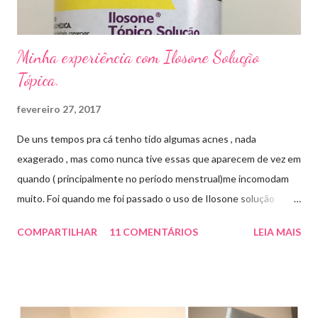
Minha experiência com Ilosone Solução
Tópica.
fevereiro 27, 2017
De uns tempos pra cá tenho tido algumas acnes , nada
exagerado , mas como nunca tive essas que aparecem de vez em
quando ( principalmente no período menstrual)me incomodam
muito. Foi quando me foi passado o uso de Ilosone solução
tópica ( é preciso receita para comprar por isso é importante
COMPARTILHAR
11 COMENTÁRIOS
LEIA MAIS
uma consulta com o dermatologista) O Ilosone é um antibiótico
e por essa razão precisa de prescrição médica .Ele age
diretamente na acne tratando a inflamação. O preço R$27,90.
Como eu uso: aplico uma pequena quantidade em um algodão e
aplico sobre a acne ( geralmente uso a noite). Informação do