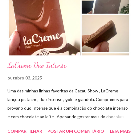
Streptomyces erythraeus. É básico e forma rapidamente sais
com os ácidos. Forma farmacêutica e Apresentação ILOSONE
TÓPICO SOLUÇÃO é apresentado sob a forma líquida em
frascos de 120 ml. USO PEDIÁTRICO E ADULTO. Composição
Cada ml contém: Eritromicina base 20 mg Excipientes q.s....
LaCreme Duo Intense .
outubro 03, 2025
Uma das minhas linhas favoritas da Cacau Show , LaCreme
lançou pistache, duo intense , gold e gianduia. Compramos para
provar o duo Intense que é a combinação do chocolate intenso
e com chocolate ao leite . Apesar de gostar mais do chocolate
meio amargo , essa combinação ficou muito gostosa e doce na
COMPARTILHAR
POSTAR UM COMENTÁRIO
LEIA MAIS
medida certa ( tem sabor e cremosidade ). Preço R$19,99 .