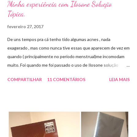
Minha experiência com Ilosone Solução
Tópica.
fevereiro 27, 2017
De uns tempos pra cá tenho tido algumas acnes , nada
exagerado , mas como nunca tive essas que aparecem de vez em
quando ( principalmente no período menstrual)me incomodam
muito. Foi quando me foi passado o uso de Ilosone solução
tópica ( é preciso receita para comprar por isso é importante
COMPARTILHAR
11 COMENTÁRIOS
LEIA MAIS
uma consulta com o dermatologista) O Ilosone é um antibiótico
e por essa razão precisa de prescrição médica .Ele age
diretamente na acne tratando a inflamação. O preço R$27,90.
Como eu uso: aplico uma pequena quantidade em um algodão e
aplico sobre a acne ( geralmente uso a noite). Informação do
produto: ILOSONE TÓPICO SOLUÇÃO (eritromicina) é um
antibiótico de amplo espectro produzido por uma cepa de