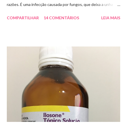
razões. É uma infecção causada por fungos, que deixa a unha
amarelada ou esbranquiçada, deformada , grossa , podendo até
COMPARTILHAR
14 COMENTÁRIOS
LEIA MAIS
descolar da pele. As causas mais comuns dessas micoses é por
andar descalço em piscinas , banheiros públicos, pelo uso de
sapato apertado e até pelos materiais usados em manicures ( no
caso das unhas das mãos) . Como tratar? O tratamento da
micose de unha é feito com esmaltes antifúngicos ou remédios
orais ,ou para aplicação local receitados pelo dermatologista. O
tempo para tratamento pode variar de 06 meses a um ano. Para
quem prefere tratamentos caseiros , pode aplicar óleo de cravo
duas vezes ao dia. Eu já passei por isso, pelo uso de muito
sapato fechado e apertado . E utilizei o Ciclopirox olamina que é
um agente antifúngico sintético para tratamento dermatológico
...