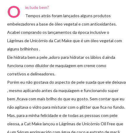
O
ie,tudo bem?
Tempos atrás foram lançados alguns produtos
embelezadores a base de óleo vegetal e com antioxidantes.
Acabei comprando os lançamentos da época inclusive o
Lágrimas de Unicórnio da Cat Make que é um óleo vegetal com
alguns brilhinhos .
Ele hidrata bem a pele ,adoro para hidratar os lábios d ainda
funciona como diluidor de maquiagem em creme como
corretivos e delineadores.
Porém eu não gostava do aspecto de pele suada que ele deixava
, mesmo aplicando antes da maquiagem e funcionando super
bem ,ficava com mais brilho do que eu gosto. Sem contar que eu
não agitava o vidro para misturar com o glitter que fica no fundo.
Mas, para a minha felicidade e de todas as pessoas com pele
oleosa, a Cat Make lançou o Lágrimas de Unicórnio Oil Free que
é um Sérum enriquecido com água de coco e extrato de maçã