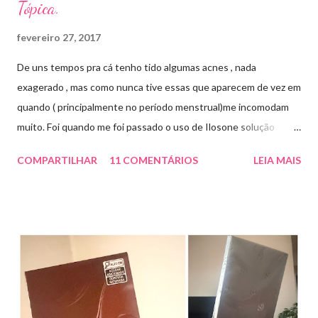
Tópica.
fevereiro 27, 2017
De uns tempos pra cá tenho tido algumas acnes , nada
exagerado , mas como nunca tive essas que aparecem de vez em
quando ( principalmente no período menstrual)me incomodam
muito. Foi quando me foi passado o uso de Ilosone solução
tópica ( é preciso receita para comprar por isso é importante
COMPARTILHAR
11 COMENTÁRIOS
LEIA MAIS
uma consulta com o dermatologista) O Ilosone é um antibiótico
e por essa razão precisa de prescrição médica .Ele age
diretamente na acne tratando a inflamação. O preço R$27,90.
Como eu uso: aplico uma pequena quantidade em um algodão e
aplico sobre a acne ( geralmente uso a noite). Informação do
produto: ILOSONE TÓPICO SOLUÇÃO (eritromicina) é um
antibiótico de amplo espectro produzido por uma cepa de
Streptomyces erythraeus. É básico e forma rapidamente sais