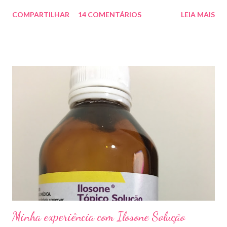
amarelada ou esbranquiçada, deformada , grossa , podendo até
COMPARTILHAR
14 COMENTÁRIOS
LEIA MAIS
descolar da pele. As causas mais comuns dessas micoses é por
andar descalço em piscinas , banheiros públicos, pelo uso de
sapato apertado e até pelos materiais usados em manicures ( no
caso das unhas das mãos) . Como tratar? O tratamento da
micose de unha é feito com esmaltes antifúngicos ou remédios
orais ,ou para aplicação local receitados pelo dermatologista. O
tempo para tratamento pode variar de 06 meses a um ano. Para
quem prefere tratamentos caseiros , pode aplicar óleo de cravo
duas vezes ao dia. Eu já passei por isso, pelo uso de muito
sapato fechado e apertado . E utilizei o Ciclopirox olamina que é
um agente antifúngico sintético para tratamento dermatológico
...
Minha experiência com Ilosone Solução