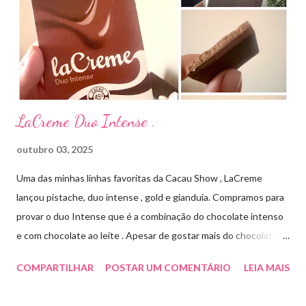
com os ácidos. Forma farmacêutica e Apresentação ILOSONE
TÓPICO SOLUÇÃO é apresentado sob a forma líquida em
frascos de 120 ml. USO PEDIÁTRICO E ADULTO. Composição
Cada ml contém: Eritromicina base 20 mg Excipientes q.s....
LaCreme Duo Intense .
outubro 03, 2025
Uma das minhas linhas favoritas da Cacau Show , LaCreme
lançou pistache, duo intense , gold e gianduia. Compramos para
provar o duo Intense que é a combinação do chocolate intenso
e com chocolate ao leite . Apesar de gostar mais do chocolate
meio amargo , essa combinação ficou muito gostosa e doce na
COMPARTILHAR
POSTAR UM COMENTÁRIO
LEIA MAIS
medida certa ( tem sabor e cremosidade ). Preço R$19,99 .