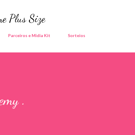
Pular para o conteúdo principal
e Plus Size
Parceiros e Midia Kit
Sorteios
emy .