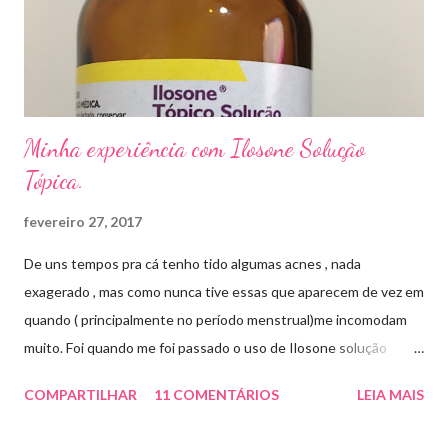
sapato fechado e apertado . E utilizei o Ciclopirox olamina que é
um agente antifúngico sintético para tratamento dermatológico
...
Minha experiência com Ilosone Solução
Tópica.
fevereiro 27, 2017
De uns tempos pra cá tenho tido algumas acnes , nada
exagerado , mas como nunca tive essas que aparecem de vez em
quando ( principalmente no período menstrual)me incomodam
muito. Foi quando me foi passado o uso de Ilosone solução
tópica ( é preciso receita para comprar por isso é importante
COMPARTILHAR
11 COMENTÁRIOS
LEIA MAIS
uma consulta com o dermatologista) O Ilosone é um antibiótico
e por essa razão precisa de prescrição médica .Ele age