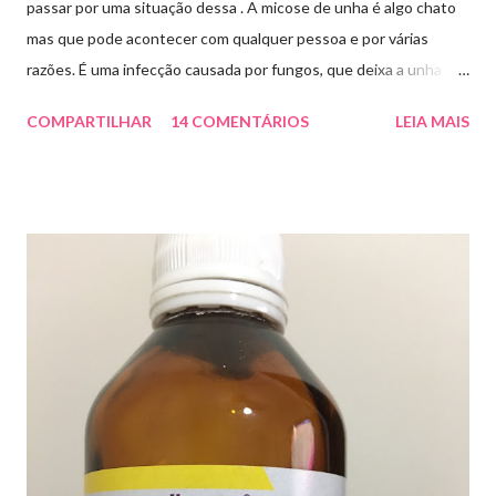
passar por uma situação dessa . A micose de unha é algo chato
mas que pode acontecer com qualquer pessoa e por várias
razões. É uma infecção causada por fungos, que deixa a unha
amarelada ou esbranquiçada, deformada , grossa , podendo até
COMPARTILHAR
14 COMENTÁRIOS
LEIA MAIS
descolar da pele. As causas mais comuns dessas micoses é por
andar descalço em piscinas , banheiros públicos, pelo uso de
sapato apertado e até pelos materiais usados em manicures ( no
caso das unhas das mãos) . Como tratar? O tratamento da
micose de unha é feito com esmaltes antifúngicos ou remédios
orais ,ou para aplicação local receitados pelo dermatologista. O
tempo para tratamento pode variar de 06 meses a um ano. Para
quem prefere tratamentos caseiros , pode aplicar óleo de cravo
duas vezes ao dia. Eu já passei por isso, pelo uso de muito
sapato fechado e apertado . E utilizei o Ciclopirox olamina que é
um agente antifúngico sintético para tratamento dermatológico
...