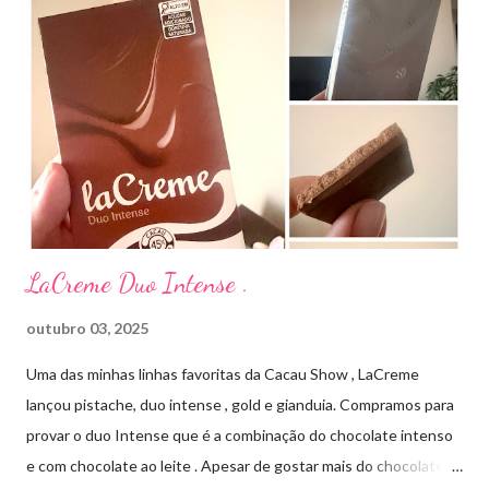
produto: ILOSONE TÓPICO SOLUÇÃO (eritromicina) é um
antibiótico de amplo espectro produzido por uma cepa de
Streptomyces erythraeus. É básico e forma rapidamente sais
com os ácidos. Forma farmacêutica e Apresentação ILOSONE
TÓPICO SOLUÇÃO é apresentado sob a forma líquida em
frascos de 120 ml. USO PEDIÁTRICO E ADULTO. Composição
Cada ml contém: Eritromicina base 20 mg Excipientes q.s....
LaCreme Duo Intense .
outubro 03, 2025
Uma das minhas linhas favoritas da Cacau Show , LaCreme
lançou pistache, duo intense , gold e gianduia. Compramos para
provar o duo Intense que é a combinação do chocolate intenso
e com chocolate ao leite . Apesar de gostar mais do chocolate