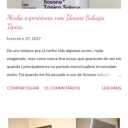
Minha experiência com Ilosone Solução
Tópica.
fevereiro 27, 2017
De uns tempos pra cá tenho tido algumas acnes , nada
exagerado , mas como nunca tive essas que aparecem de vez em
quando ( principalmente no período menstrual)me incomodam
muito. Foi quando me foi passado o uso de Ilosone solução
tópica ( é preciso receita para comprar por isso é importante
COMPARTILHAR
11 COMENTÁRIOS
LEIA MAIS
uma consulta com o dermatologista) O Ilosone é um antibiótico
e por essa razão precisa de prescrição médica .Ele age
diretamente na acne tratando a inflamação. O preço R$27,90.
Como eu uso: aplico uma pequena quantidade em um algodão e
aplico sobre a acne ( geralmente uso a noite). Informação do