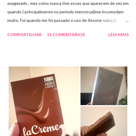
exagerado , mas como nunca tive essas que aparecem de vez em
quando ( principalmente no período menstrual)me incomodam
muito. Foi quando me foi passado o uso de Ilosone solução
tópica ( é preciso receita para comprar por isso é importante
COMPARTILHAR
11 COMENTÁRIOS
LEIA MAIS
uma consulta com o dermatologista) O Ilosone é um antibiótico
e por essa razão precisa de prescrição médica .Ele age
diretamente na acne tratando a inflamação. O preço R$27,90.
Como eu uso: aplico uma pequena quantidade em um algodão e
aplico sobre a acne ( geralmente uso a noite). Informação do
produto: ILOSONE TÓPICO SOLUÇÃO (eritromicina) é um
antibiótico de amplo espectro produzido por uma cepa de
Streptomyces erythraeus. É básico e forma rapidamente sais
com os ácidos. Forma farmacêutica e Apresentação ILOSONE
TÓPICO SOLUÇÃO é apresentado sob a forma líquida em
frascos de 120 ml. USO PEDIÁTRICO E ADULTO. Composição
Cada ml contém: Eritromicina base 20 mg Excipientes q.s....