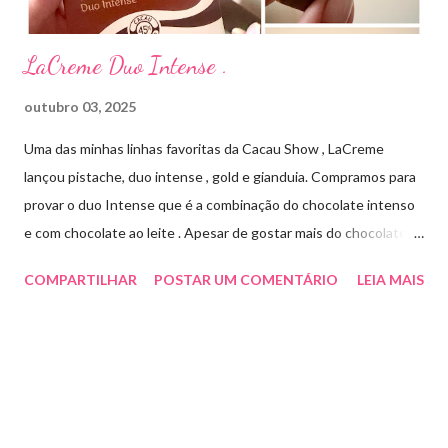
LaCreme Duo Intense .
outubro 03, 2025
Uma das minhas linhas favoritas da Cacau Show , LaCreme
lançou pistache, duo intense , gold e gianduia. Compramos para
provar o duo Intense que é a combinação do chocolate intenso
e com chocolate ao leite . Apesar de gostar mais do chocolate
meio amargo , essa combinação ficou muito gostosa e doce na
COMPARTILHAR
POSTAR UM COMENTÁRIO
LEIA MAIS
medida certa ( tem sabor e cremosidade ). Preço R$19,99 .