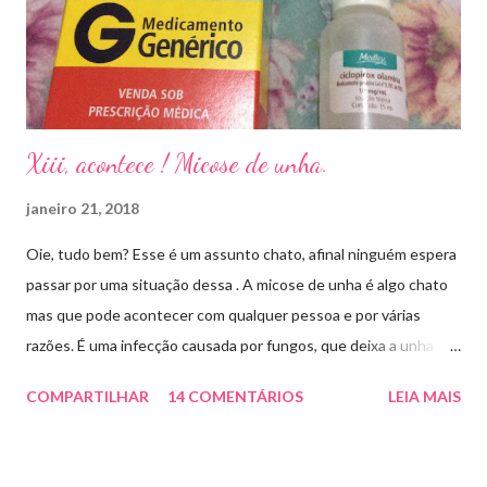
Xiii, acontece ! Micose de unha.
janeiro 21, 2018
Oie, tudo bem? Esse é um assunto chato, afinal ninguém espera
passar por uma situação dessa . A micose de unha é algo chato
mas que pode acontecer com qualquer pessoa e por várias
razões. É uma infecção causada por fungos, que deixa a unha
amarelada ou esbranquiçada, deformada , grossa , podendo até
COMPARTILHAR
14 COMENTÁRIOS
LEIA MAIS
descolar da pele. As causas mais comuns dessas micoses é por
andar descalço em piscinas , banheiros públicos, pelo uso de
sapato apertado e até pelos materiais usados em manicures ( no