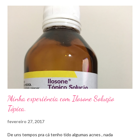
caso das unhas das mãos) . Como tratar? O tratamento da
micose de unha é feito com esmaltes antifúngicos ou remédios
orais ,ou para aplicação local receitados pelo dermatologista. O
tempo para tratamento pode variar de 06 meses a um ano. Para
quem prefere tratamentos caseiros , pode aplicar óleo de cravo
duas vezes ao dia. Eu já passei por isso, pelo uso de muito
sapato fechado e apertado . E utilizei o Ciclopirox olamina que é
um agente antifúngico sintético para tratamento dermatológico
...
Minha experiência com Ilosone Solução
Tópica.
fevereiro 27, 2017
De uns tempos pra cá tenho tido algumas acnes , nada