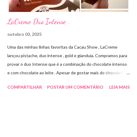
LaCreme Duo Intense .
outubro 03, 2025
Uma das minhas linhas favoritas da Cacau Show , LaCreme
lançou pistache, duo intense , gold e gianduia. Compramos para
provar o duo Intense que é a combinação do chocolate intenso
e com chocolate ao leite . Apesar de gostar mais do chocolate
meio amargo , essa combinação ficou muito gostosa e doce na
COMPARTILHAR
POSTAR UM COMENTÁRIO
LEIA MAIS
medida certa ( tem sabor e cremosidade ). Preço R$19,99 .