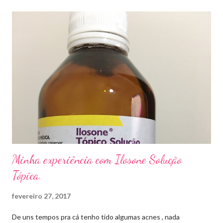
caso das unhas das mãos) . Como tratar? O tratamento da
micose de unha é feito com esmaltes antifúngicos ou remédios
orais ,ou para aplicação local receitados pelo dermatologista. O
tempo para tratamento pode variar de 06 meses a um ano. Para
quem prefere tratamentos caseiros , pode aplicar óleo de cravo
duas vezes ao dia. Eu já passei por isso, pelo uso de muito
sapato fechado e apertado . E utilizei o Ciclopirox olamina que é
um agente antifúngico sintético para tratamento dermatológico
...
Minha experiência com Ilosone Solução
Tópica.
fevereiro 27, 2017
De uns tempos pra cá tenho tido algumas acnes , nada