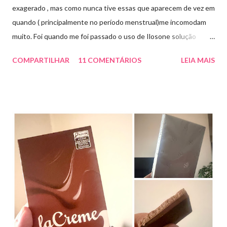
exagerado , mas como nunca tive essas que aparecem de vez em
quando ( principalmente no período menstrual)me incomodam
muito. Foi quando me foi passado o uso de Ilosone solução
tópica ( é preciso receita para comprar por isso é importante
COMPARTILHAR
11 COMENTÁRIOS
LEIA MAIS
uma consulta com o dermatologista) O Ilosone é um antibiótico
e por essa razão precisa de prescrição médica .Ele age
diretamente na acne tratando a inflamação. O preço R$27,90.
Como eu uso: aplico uma pequena quantidade em um algodão e
aplico sobre a acne ( geralmente uso a noite). Informação do
produto: ILOSONE TÓPICO SOLUÇÃO (eritromicina) é um
antibiótico de amplo espectro produzido por uma cepa de
Streptomyces erythraeus. É básico e forma rapidamente sais
com os ácidos. Forma farmacêutica e Apresentação ILOSONE
TÓPICO SOLUÇÃO é apresentado sob a forma líquida em
frascos de 120 ml. USO PEDIÁTRICO E ADULTO. Composição
Cada ml contém: Eritromicina base 20 mg Excipientes q.s....