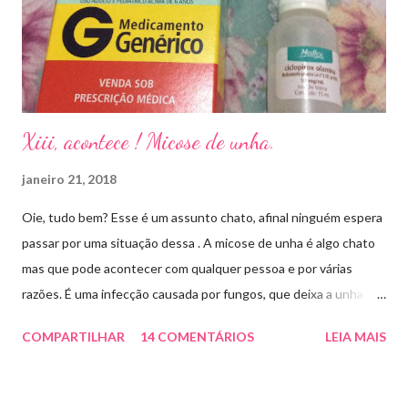
Xiii, acontece ! Micose de unha.
janeiro 21, 2018
Oie, tudo bem? Esse é um assunto chato, afinal ninguém espera
passar por uma situação dessa . A micose de unha é algo chato
mas que pode acontecer com qualquer pessoa e por várias
razões. É uma infecção causada por fungos, que deixa a unha
amarelada ou esbranquiçada, deformada , grossa , podendo até
COMPARTILHAR
14 COMENTÁRIOS
LEIA MAIS
descolar da pele. As causas mais comuns dessas micoses é por
andar descalço em piscinas , banheiros públicos, pelo uso de
sapato apertado e até pelos materiais usados em manicures ( no