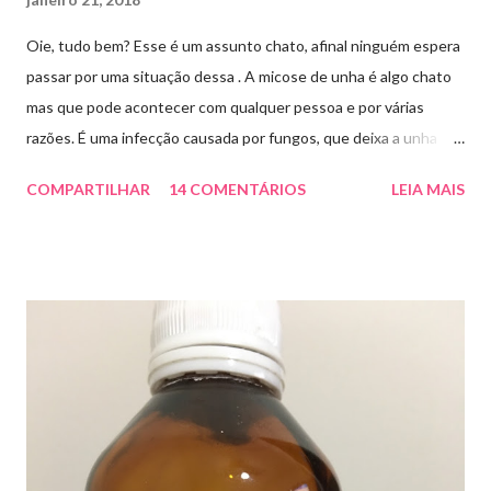
Oie, tudo bem? Esse é um assunto chato, afinal ninguém espera
passar por uma situação dessa . A micose de unha é algo chato
mas que pode acontecer com qualquer pessoa e por várias
razões. É uma infecção causada por fungos, que deixa a unha
amarelada ou esbranquiçada, deformada , grossa , podendo até
COMPARTILHAR
14 COMENTÁRIOS
LEIA MAIS
descolar da pele. As causas mais comuns dessas micoses é por
andar descalço em piscinas , banheiros públicos, pelo uso de
sapato apertado e até pelos materiais usados em manicures ( no
caso das unhas das mãos) . Como tratar? O tratamento da
micose de unha é feito com esmaltes antifúngicos ou remédios
orais ,ou para aplicação local receitados pelo dermatologista. O
tempo para tratamento pode variar de 06 meses a um ano. Para
quem prefere tratamentos caseiros , pode aplicar óleo de cravo
duas vezes ao dia. Eu já passei por isso, pelo uso de muito
sapato fechado e apertado . E utilizei o Ciclopirox olamina que é