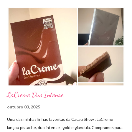
Como eu uso: aplico uma pequena quantidade em um algodão e
aplico sobre a acne ( geralmente uso a noite). Informação do
produto: ILOSONE TÓPICO SOLUÇÃO (eritromicina) é um
antibiótico de amplo espectro produzido por uma cepa de
Streptomyces erythraeus. É básico e forma rapidamente sais
com os ácidos. Forma farmacêutica e Apresentação ILOSONE
TÓPICO SOLUÇÃO é apresentado sob a forma líquida em
frascos de 120 ml. USO PEDIÁTRICO E ADULTO. Composição
Cada ml contém: Eritromicina base 20 mg Excipientes q.s....
LaCreme Duo Intense .
outubro 03, 2025
Uma das minhas linhas favoritas da Cacau Show , LaCreme
lançou pistache, duo intense , gold e gianduia. Compramos para