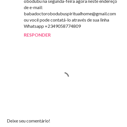
obodubu na segunda-feira agora neste endereço
de e-mail:
babadoctorobodubuspiritualhome@gmail.com
ou você pode contatá-lo através de sua linha
Whatsapp +2349058774809
RESPONDER
P
Deixe seu comentário!
o