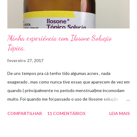
um agente antifúngico sintético para tratamento dermatológico
...
Minha experiência com Ilosone Solução
Tópica.
fevereiro 27, 2017
De uns tempos pra cá tenho tido algumas acnes , nada
exagerado , mas como nunca tive essas que aparecem de vez em
quando ( principalmente no período menstrual)me incomodam
muito. Foi quando me foi passado o uso de Ilosone solução
tópica ( é preciso receita para comprar por isso é importante
COMPARTILHAR
11 COMENTÁRIOS
LEIA MAIS
uma consulta com o dermatologista) O Ilosone é um antibiótico
e por essa razão precisa de prescrição médica .Ele age
diretamente na acne tratando a inflamação. O preço R$27,90.