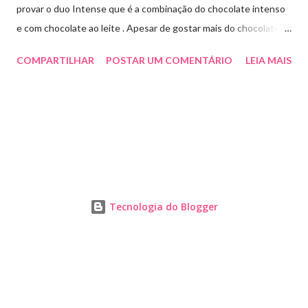
provar o duo Intense que é a combinação do chocolate intenso
e com chocolate ao leite . Apesar de gostar mais do chocolate
meio amargo , essa combinação ficou muito gostosa e doce na
COMPARTILHAR
POSTAR UM COMENTÁRIO
LEIA MAIS
medida certa ( tem sabor e cremosidade ). Preço R$19,99 .
Tecnologia do Blogger