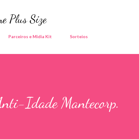
Pular para o conteúdo principal
e Plus Size
Parceiros e Midia Kit
Sorteios
Anti-Idade Mantecorp.