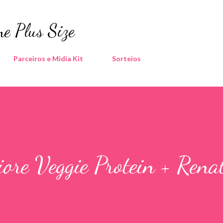
Pular para o conteúdo principal
e Plus Size
Parceiros e Midia Kit
Sorteios
ore Veggie Protein + Rena