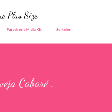
Pular para o conteúdo principal
e Plus Size
Parceiros e Midia Kit
Sorteios
veja Cabaré .