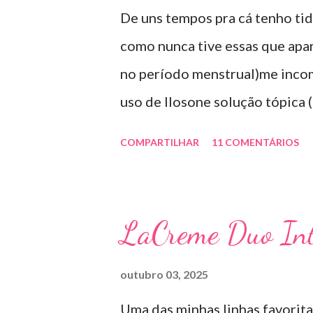
De uns tempos pra cá tenho tid
sapato fechado e apertado . E u
como nunca tive essas que apa
agente antifúngico sintético p
no período menstrual)me inco
uso de Ilosone solução tópica (
importante uma consulta com o
COMPARTILHAR
11 COMENTÁRIOS
antibiótico e por essa razão pr
diretamente na acne tratando 
uso: aplico uma pequena quant
LaCreme Duo Int
geralmente uso a noite). Inf
SOLUÇÃO (eritromicina) é um 
outubro 03, 2025
por uma cepa de Streptomyces 
Uma das minhas linhas favorit