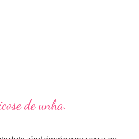
Micose de unha.
to chato, afinal ninguém espera passar por