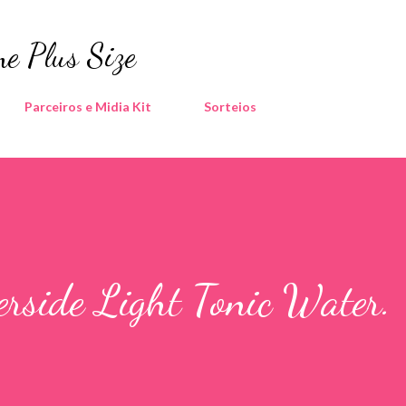
Pular para o conteúdo principal
e Plus Size
Parceiros e Midia Kit
Sorteios
erside Light Tonic Water.