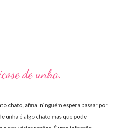
Micose de unha.
to chato, afinal ninguém espera passar por
 de unha é algo chato mas que pode
e por várias razões. É uma infecção