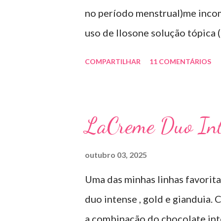
no período menstrual)me inco
uso de Ilosone solução tópica (
importante uma consulta com o
COMPARTILHAR
11 COMENTÁRIOS
antibiótico e por essa razão pr
diretamente na acne tratando 
uso: aplico uma pequena quant
LaCreme Duo Int
geralmente uso a noite). Inf
SOLUÇÃO (eritromicina) é um 
outubro 03, 2025
por uma cepa de Streptomyces 
Uma das minhas linhas favorit
sais com os ácidos. Forma fa
duo intense , gold e gianduia.
TÓPICO SOLUÇÃO é apresentad
a combinação do chocolate inte