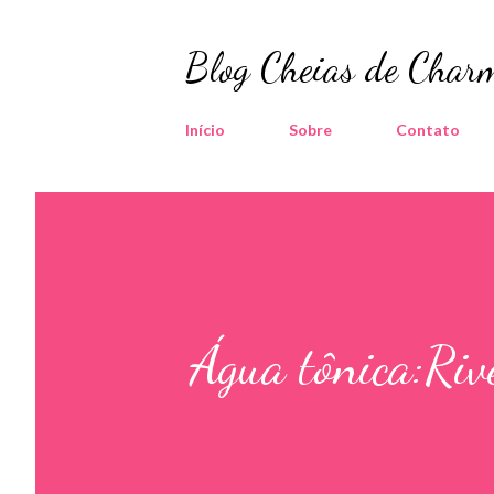
Blog Cheias de Charm
Início
Sobre
Contato
Água tônica:Riv