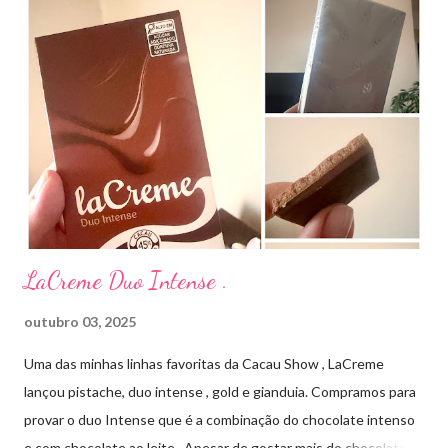
aplico sobre a acne ( geralmente uso a noite). Informação do
produto: ILOSONE TÓPICO SOLUÇÃO (eritromicina) é um
antibiótico de amplo espectro produzido por uma cepa de
Streptomyces erythraeus. É básico e forma rapidamente sais
com os ácidos. Forma farmacêutica e Apresentação ILOSONE
TÓPICO SOLUÇÃO é apresentado sob a forma líquida em
frascos de 120 ml. USO PEDIÁTRICO E ADULTO. Composição
Cada ml contém: Eritromicina base 20 mg Excipientes q.s....
LaCreme Duo Intense .
outubro 03, 2025
Uma das minhas linhas favoritas da Cacau Show , LaCreme
lançou pistache, duo intense , gold e gianduia. Compramos para
provar o duo Intense que é a combinação do chocolate intenso
e com chocolate ao leite . Apesar de gostar mais do chocolate