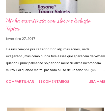
Minha experiência com Ilosone Solução
Tópica.
fevereiro 27, 2017
De uns tempos pra cá tenho tido algumas acnes , nada
exagerado , mas como nunca tive essas que aparecem de vez em
quando ( principalmente no período menstrual)me incomodam
muito. Foi quando me foi passado o uso de Ilosone solução
tópica ( é preciso receita para comprar por isso é importante
COMPARTILHAR
11 COMENTÁRIOS
LEIA MAIS
uma consulta com o dermatologista) O Ilosone é um antibiótico
e por essa razão precisa de prescrição médica .Ele age
diretamente na acne tratando a inflamação. O preço R$27,90.
Como eu uso: aplico uma pequena quantidade em um algodão e