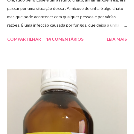
passar por uma situação dessa . A micose de unha é algo chato
mas que pode acontecer com qualquer pessoa e por várias
razões. É uma infecção causada por fungos, que deixa a unha
amarelada ou esbranquiçada, deformada , grossa , podendo até
COMPARTILHAR
14 COMENTÁRIOS
LEIA MAIS
descolar da pele. As causas mais comuns dessas micoses é por
andar descalço em piscinas , banheiros públicos, pelo uso de
sapato apertado e até pelos materiais usados em manicures ( no
caso das unhas das mãos) . Como tratar? O tratamento da
micose de unha é feito com esmaltes antifúngicos ou remédios
orais ,ou para aplicação local receitados pelo dermatologista. O
tempo para tratamento pode variar de 06 meses a um ano. Para
quem prefere tratamentos caseiros , pode aplicar óleo de cravo
duas vezes ao dia. Eu já passei por isso, pelo uso de muito
sapato fechado e apertado . E utilizei o Ciclopirox olamina que é
um agente antifúngico sintético para tratamento dermatológico
...