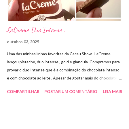
Cada ml contém: Eritromicina base 20 mg Excipientes q.s....
LaCreme Duo Intense .
outubro 03, 2025
Uma das minhas linhas favoritas da Cacau Show , LaCreme
lançou pistache, duo intense , gold e gianduia. Compramos para
provar o duo Intense que é a combinação do chocolate intenso
e com chocolate ao leite . Apesar de gostar mais do chocolate
meio amargo , essa combinação ficou muito gostosa e doce na
COMPARTILHAR
POSTAR UM COMENTÁRIO
LEIA MAIS
medida certa ( tem sabor e cremosidade ). Preço R$19,99 .