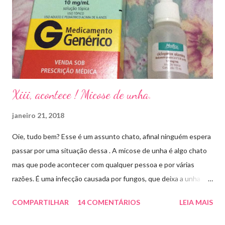
Xiii, acontece ! Micose de unha.
janeiro 21, 2018
Oie, tudo bem? Esse é um assunto chato, afinal ninguém espera
passar por uma situação dessa . A micose de unha é algo chato
mas que pode acontecer com qualquer pessoa e por várias
razões. É uma infecção causada por fungos, que deixa a unha
amarelada ou esbranquiçada, deformada , grossa , podendo até
COMPARTILHAR
14 COMENTÁRIOS
LEIA MAIS
descolar da pele. As causas mais comuns dessas micoses é por
andar descalço em piscinas , banheiros públicos, pelo uso de