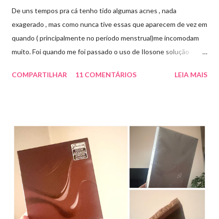
De uns tempos pra cá tenho tido algumas acnes , nada
exagerado , mas como nunca tive essas que aparecem de vez em
quando ( principalmente no período menstrual)me incomodam
muito. Foi quando me foi passado o uso de Ilosone solução
tópica ( é preciso receita para comprar por isso é importante
COMPARTILHAR
11 COMENTÁRIOS
LEIA MAIS
uma consulta com o dermatologista) O Ilosone é um antibiótico
e por essa razão precisa de prescrição médica .Ele age
diretamente na acne tratando a inflamação. O preço R$27,90.
Como eu uso: aplico uma pequena quantidade em um algodão e
aplico sobre a acne ( geralmente uso a noite). Informação do
produto: ILOSONE TÓPICO SOLUÇÃO (eritromicina) é um
antibiótico de amplo espectro produzido por uma cepa de
Streptomyces erythraeus. É básico e forma rapidamente sais
com os ácidos. Forma farmacêutica e Apresentação ILOSONE
TÓPICO SOLUÇÃO é apresentado sob a forma líquida em
frascos de 120 ml. USO PEDIÁTRICO E ADULTO. Composição