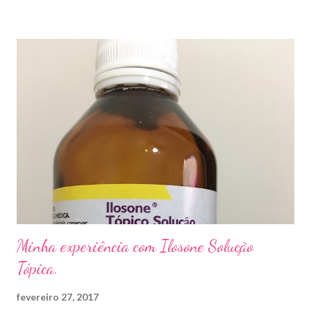
sapato apertado e até pelos materiais usados em manicures ( no
caso das unhas das mãos) . Como tratar? O tratamento da
micose de unha é feito com esmaltes antifúngicos ou remédios
orais ,ou para aplicação local receitados pelo dermatologista. O
tempo para tratamento pode variar de 06 meses a um ano. Para
quem prefere tratamentos caseiros , pode aplicar óleo de cravo
duas vezes ao dia. Eu já passei por isso, pelo uso de muito
sapato fechado e apertado . E utilizei o Ciclopirox olamina que é
um agente antifúngico sintético para tratamento dermatológico
...
Minha experiência com Ilosone Solução
Tópica.
fevereiro 27, 2017