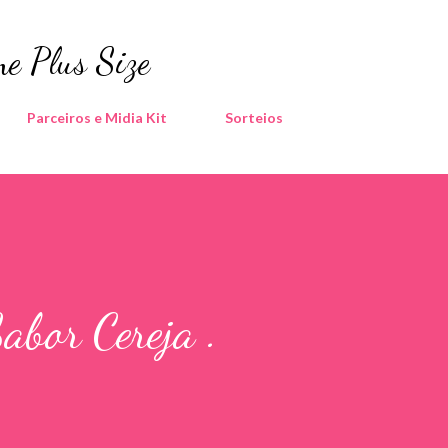
Pular para o conteúdo principal
e Plus Size
Parceiros e Midia Kit
Sorteios
abor Cereja .