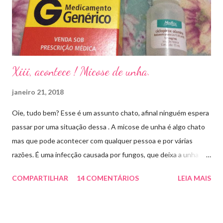
Xiii, acontece ! Micose de unha.
janeiro 21, 2018
Oie, tudo bem? Esse é um assunto chato, afinal ninguém espera
passar por uma situação dessa . A micose de unha é algo chato
mas que pode acontecer com qualquer pessoa e por várias
razões. É uma infecção causada por fungos, que deixa a unha
amarelada ou esbranquiçada, deformada , grossa , podendo até
COMPARTILHAR
14 COMENTÁRIOS
LEIA MAIS
descolar da pele. As causas mais comuns dessas micoses é por
andar descalço em piscinas , banheiros públicos, pelo uso de
sapato apertado e até pelos materiais usados em manicures ( no