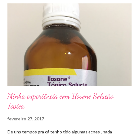
caso das unhas das mãos) . Como tratar? O tratamento da
micose de unha é feito com esmaltes antifúngicos ou remédios
orais ,ou para aplicação local receitados pelo dermatologista. O
tempo para tratamento pode variar de 06 meses a um ano. Para
quem prefere tratamentos caseiros , pode aplicar óleo de cravo
duas vezes ao dia. Eu já passei por isso, pelo uso de muito
sapato fechado e apertado . E utilizei o Ciclopirox olamina que é
um agente antifúngico sintético para tratamento dermatológico
...
Minha experiência com Ilosone Solução
Tópica.
fevereiro 27, 2017
De uns tempos pra cá tenho tido algumas acnes , nada