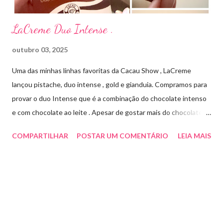
LaCreme Duo Intense .
outubro 03, 2025
Uma das minhas linhas favoritas da Cacau Show , LaCreme
lançou pistache, duo intense , gold e gianduia. Compramos para
provar o duo Intense que é a combinação do chocolate intenso
e com chocolate ao leite . Apesar de gostar mais do chocolate
meio amargo , essa combinação ficou muito gostosa e doce na
COMPARTILHAR
POSTAR UM COMENTÁRIO
LEIA MAIS
medida certa ( tem sabor e cremosidade ). Preço R$19,99 .