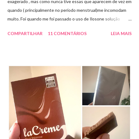
exagerado , mas como nunca tive essas que aparecem de vez em
quando ( principalmente no período menstrual)me incomodam
muito. Foi quando me foi passado o uso de Ilosone solução
tópica ( é preciso receita para comprar por isso é importante
COMPARTILHAR
11 COMENTÁRIOS
LEIA MAIS
uma consulta com o dermatologista) O Ilosone é um antibiótico
e por essa razão precisa de prescrição médica .Ele age
diretamente na acne tratando a inflamação. O preço R$27,90.
Como eu uso: aplico uma pequena quantidade em um algodão e
aplico sobre a acne ( geralmente uso a noite). Informação do
produto: ILOSONE TÓPICO SOLUÇÃO (eritromicina) é um
antibiótico de amplo espectro produzido por uma cepa de
Streptomyces erythraeus. É básico e forma rapidamente sais
com os ácidos. Forma farmacêutica e Apresentação ILOSONE
TÓPICO SOLUÇÃO é apresentado sob a forma líquida em
frascos de 120 ml. USO PEDIÁTRICO E ADULTO. Composição
Cada ml contém: Eritromicina base 20 mg Excipientes q.s....