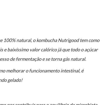
 que 100% natural, o kombucha Nutrigood tem como
s e baixíssimo valor calórico já que todo o açúcar
sso de fermentação e se torna gás natural.
o melhorar o funcionamento intestinal, é
ando gelado!
mo por contribuir para o equilíbrio da microbiota