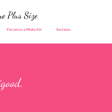
Pular para o conteúdo principal
e Plus Size
Parceiros e Midia Kit
Sorteios
good.