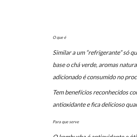
O que é
Similar a um “refrigerante” só
base o chá verde, aromas naturai
adicionado é consumido no proce
Tem benefícios reconhecidos com
antioxidante e fica delicioso qu
Para que serve
O kombucha é antioxidante e óti